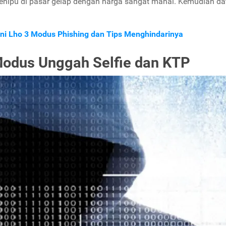
l penipu di pasar gelap dengan harga sangat mahal. Kemudian d
Ini Lho 3 Modus Phishing dan Tips Menghindarinya
 Modus Unggah Selfie dan KTP