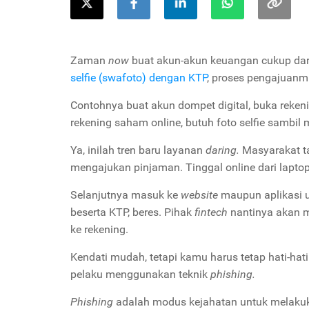
Zaman
now
buat akun-akun keuangan cukup dari
selfie (swafoto) dengan KTP
, proses pengajuanm
Contohnya buat akun dompet digital, buka rekeni
rekening saham online, butuh foto selfie sambi
Ya, inilah tren baru layanan
daring.
Masyarakat ta
mengajukan pinjaman. Tinggal online dari lapt
Selanjutnya masuk ke
website
maupun aplikasi u
beserta KTP, beres. Pihak
fintech
nantinya akan m
ke rekening.
Kendati mudah, tetapi kamu harus tetap hati-hati
pelaku menggunakan teknik
phishing.
Phishing
adalah modus kejahatan untuk melaku