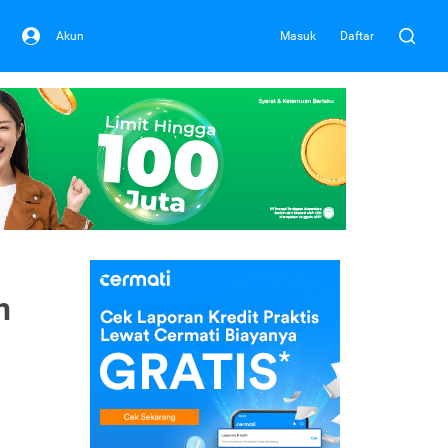
Akun
Masuk
Daftar
n