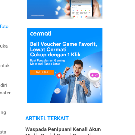
foto
buka
ntuk
diri
nsfer
ing
ARTIKEL TERKAIT
Waspada Penipuan! Kenali Akun
ata