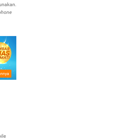
gunakan.
phone
ile