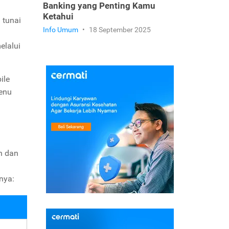
Banking yang Penting Kamu
Ketahui
 tunai
Info Umum
•
18 September 2025
elalui
ile
enu
n dan
nya: