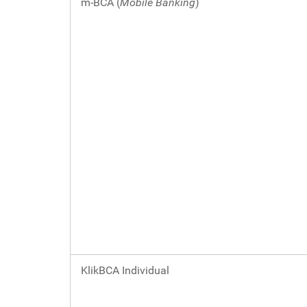
m-BCA (
Mobile Banking
)
KlikBCA Individual