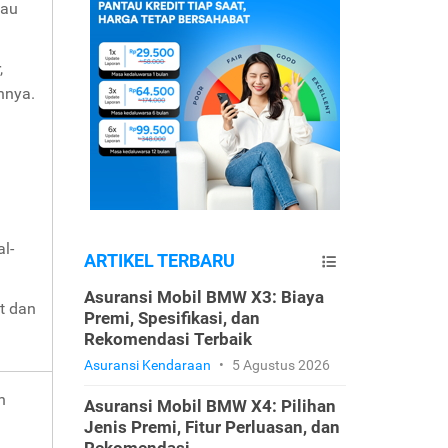
tau
,
innya.
a
l-
ARTIKEL TERBARU
Asuransi Mobil BMW X3: Biaya
it dan
Premi, Spesifikasi, dan
Rekomendasi Terbaik
Asuransi Kendaraan
•
5 Agustus 2026
n
Asuransi Mobil BMW X4: Pilihan
Jenis Premi, Fitur Perluasan, dan