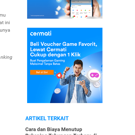
amu
t ini
tunya
anking
ARTIKEL TERKAIT
Cara dan Biaya Menutup