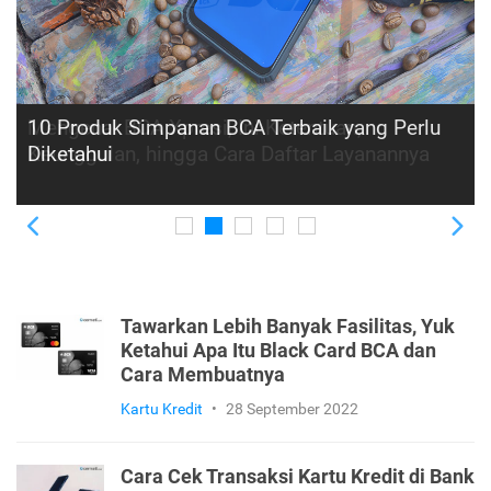
Mengenal BCA Xpresi, Ini Ketentuan,
Keunggulan, hingga Cara Daftar Layanannya
Previous
Ne
Tawarkan Lebih Banyak Fasilitas, Yuk
Ketahui Apa Itu Black Card BCA dan
Cara Membuatnya
Kartu Kredit
•
28 September 2022
Cara Cek Transaksi Kartu Kredit di Bank