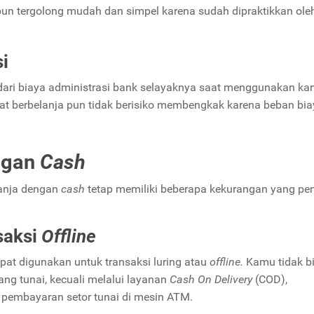
pun tergolong mudah dan simpel karena sudah dipraktikkan ole
i
dari biaya administrasi bank selayaknya saat menggunakan kar
saat berbelanja pun tidak berisiko membengkak karena beban bia
ngan
Cash
lanja dengan
cash
tetap memiliki beberapa kekurangan yang pen
saksi
Offline
apat digunakan untuk transaksi luring atau
offline.
Kamu tidak b
ng tunai, kecuali melalui layanan
Cash On Delivery
(COD),
 pembayaran setor tunai di mesin ATM
.