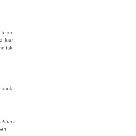
 telah
i luar
ena tak
i bank
ashback
erti