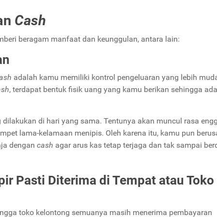
gan
Cash
beri beragam manfaat dan keunggulan, antara lain:
an
ash
adalah kamu memiliki kontrol pengeluaran yang lebih muda
ash
, terdapat bentuk fisik uang yang kamu berikan sehingga ada
ng dilakukan di hari yang sama. Tentunya akan muncul rasa eng
pet lama-kelamaan menipis. Oleh karena itu, kamu pun beru
nja dengan
cash
agar arus kas tetap terjaga dan tak sampai b
ir Pasti Diterima di Tempat atau Toko
ingga toko kelontong semuanya masih menerima pembayaran