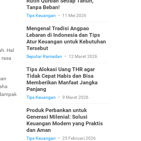
Rutin Qurban Setiap Tahun,
Tanpa Beban!
Tips Keuangan
•
11 Mei 2026
Mengenal Tradisi Angpao
Lebaran di Indonesia dan Tips
Atur Keuangan untuk Kebutuhan
Tersebut
h. Hal
Seputar Ramadan
•
12 Maret 2026
 rasa
Tips Alokasi Uang THR agar
Tidak Cepat Habis dan Bisa
gan
Memberikan Manfaat Jangka
saha
Panjang
erdampak
Tips Keuangan
•
9 Maret 2026
Produk Perbankan untuk
Generasi Milenial: Solusi
Keuangan Modern yang Praktis
dan Aman
Tips Keuangan
•
25 Februari 2026