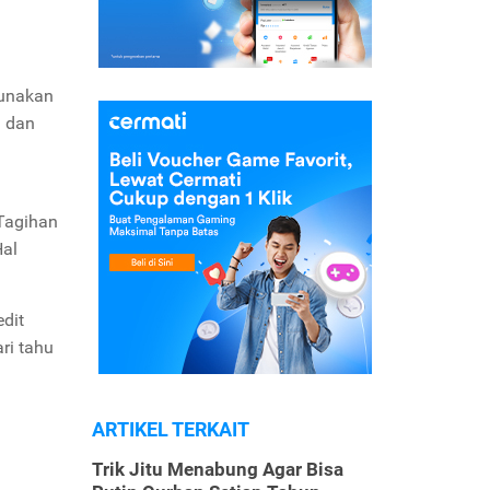
gunakan
n dan
a
 Tagihan
Hal
dit
ri tahu
ARTIKEL TERKAIT
Trik Jitu Menabung Agar Bisa