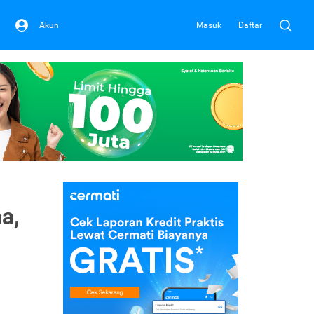
Akun
Masuk
Daftar
a,