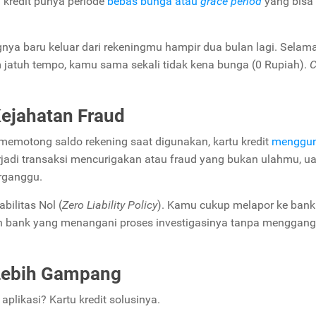
tu kredit punya periode
bebas bunga atau
grace period
yang bisa
angnya baru keluar dari rekeningmu hampir dua bulan lagi. Sela
 jatuh tempo, kamu sama sekali tidak kena bunga (0 Rupiah).
C
Kejahatan Fraud
memotong saldo rekening saat digunakan, kartu kredit
menggu
a terjadi transaksi mencurigakan atau fraud yang bukan ulahmu, u
erganggu.
bilitas Nol (
Zero Liability Policy
). Kamu cukup melapor ke bank
an bank yang menangani proses investigasinya tanpa menggan
Lebih Gampang
aplikasi? Kartu kredit solusinya.