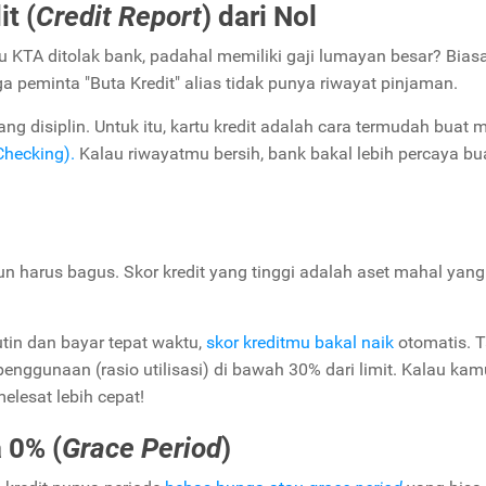
t (
Credit Report
) dari Nol
 KTA ditolak bank, padahal memiliki gaji lumayan besar? Bias
a peminta "Buta Kredit" alias tidak punya riwayat pinjaman.
g disiplin. Untuk itu, kartu kredit adalah cara termudah buat m
Checking).
Kalau riwayatmu bersih, bank bakal lebih percaya bu
un harus bagus. Skor kredit yang tinggi adalah aset mahal yan
tin dan bayar tepat waktu,
skor kreditmu bakal naik
otomatis. T
penggunaan (rasio utilisasi) di bawah 30% dari limit. Kalau kam
elesat lebih cepat!
 0% (
Grace Period
)