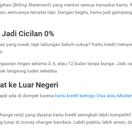
gihan (
Billing Statement
) yang merinci semua transaksi kamu. 
anan, semuanya tercatat rapi. Dengan begitu, kamu jadi gampan
 Jadi Cicilan 0%
lkas yang rusak, tapi tabungan belum cukup? Kartu kredit meny
n.
gsuran ringan selama 3, 6, atau 12 bulan tanpa bunga. Jadi,
c
ak langsung ludes seketika.
at ke Luar Negeri
 wajib ada di dompet karena
kartu kredit berlogo Visa atau Maste
hange rate
) yang dipakai kartu kredit seringkali lebih kompetitif
g tunai di
money changer
bandara. Lebih praktis, lebih aman, d