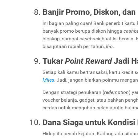
Banjir Promo, Diskon, da
Ini bagian paling cuan! Bank penerbit kartu
banyak promo berupa diskon hingga
cashb
bioskop, sampai
cashback
buat isi bensin.
bisa jutaan rupiah per tahun,
lho
.
Tukar
Point Reward
Jadi H
Setiap kali kamu bertransaksi, kartu kred
Miles
. Jadi, jangan biarkan poinmu menga
Dengan strategi penukaran (
redemption
) ya
voucher belanja, gadget, atau bahkan peng
cerdas untuk mengubah belanja rutin bula
Dana Siaga untuk Kondisi 
Hidup itu penuh kejutan. Kadang ada situa