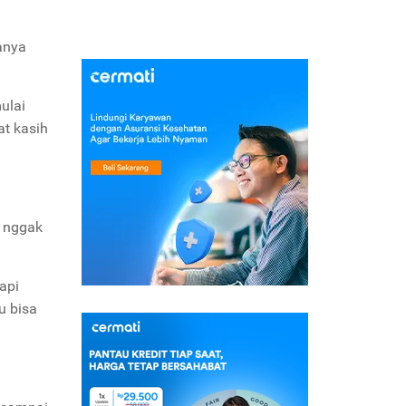
anya
ulai
at kasih
g nggak
api
u bisa