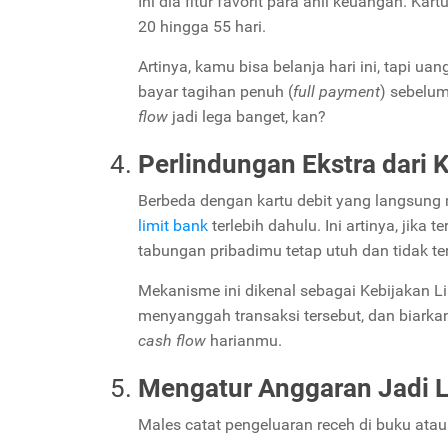
Ini dia fitur favorit para ahli keuangan. Kar
20 hingga 55 hari.
Artinya, kamu bisa belanja hari ini, tapi u
bayar tagihan penuh (
full payment
) sebelum
flow
jadi lega banget, kan?
Perlindungan Ekstra dari 
Berbeda dengan kartu debit yang langsung 
limit bank
terlebih dahulu. Ini artinya, jik
tabungan pribadimu tetap utuh dan tidak t
Mekanisme ini dikenal sebagai Kebijakan Lia
menyanggah transaksi tersebut, dan biark
cash flow
harianmu.
Mengatur Anggaran Jadi 
Males catat pengeluaran receh di buku atau 