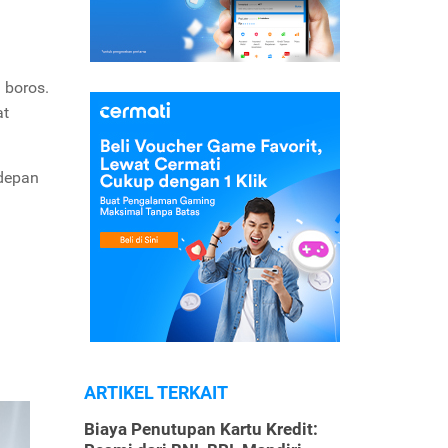
 boros.
at
 depan
ARTIKEL TERKAIT
Biaya Penutupan Kartu Kredit: