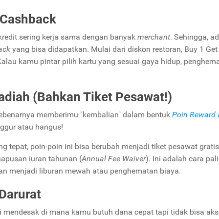
n Cashback
 kredit sering kerja sama dengan banyak
merchant
. Sehingga, a
ack
yang bisa didapatkan. Mulai dari diskon restoran, Buy 1 Get 
 Kalau kamu pintar pilih kartu yang sesuai gaya hidup, penghe
adiah (Bahkan Tiket Pesawat!)
it sebenarnya memberimu "kembalian" dalam bentuk
Poin Reward
nggur atau hangus!
ng tepat, poin-poin ini bisa berubah menjadi tiket pesawat gratis
hapusan iuran tahunan (
Annual Fee Waiver
). Ini adalah cara pal
nan menjadi liburan mewah atau penghematan biaya.
Darurat
si mendesak di mana kamu butuh dana cepat tapi tidak bisa ak