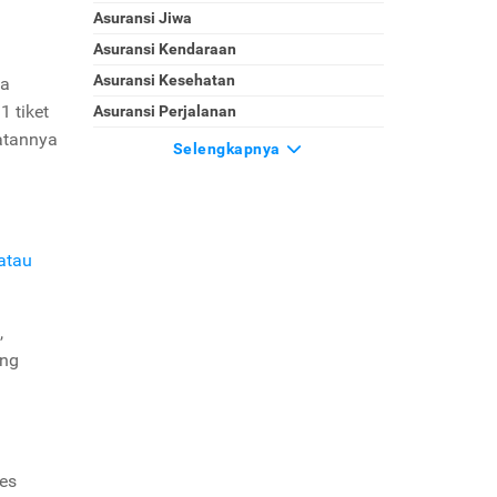
Asuransi Jiwa
Asuransi Kendaraan
Asuransi Kesehatan
da
1 tiket
Asuransi Perjalanan
matannya
Selengkapnya
atau
,
ing
ses