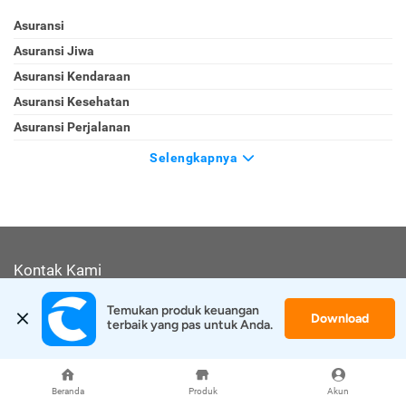
Asuransi
Asuransi Jiwa
Asuransi Kendaraan
Asuransi Kesehatan
Asuransi Perjalanan
Selengkapnya
Kontak Kami
Jl. Tomang Raya No. 38, Jatipulo
Temukan produk keuangan 
Download
Palmerah, Jakarta Barat 11430
terbaik yang pas untuk Anda.
Telepon
:
(021) 40000 312
Jam Kerja
: (Senin-Jumat 9:00-17:00)
Email
:
cs@cermati.com
Beranda
Produk
Akun