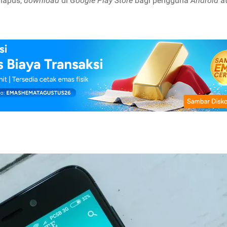
rhapus,
download
di
Google Play Store
bagi pengguna
Android
a