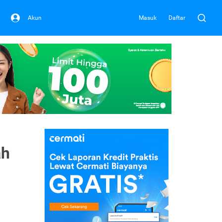
Akun
Masuk
Daftar
ah