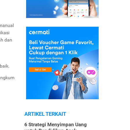
 manual
ikasi
ah dan
baik.
rangkum
ARTIKEL TERKAIT
6 Strategi Menyimpan Uang