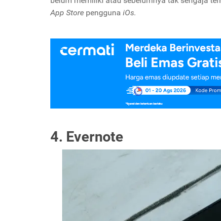
belum memiliki atau sebelumnya tak sengaja te
App Store
pengguna
iOs.
4. Evernote