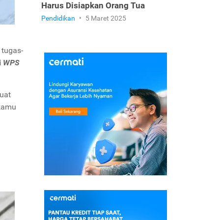
Harus Disiapkan Orang Tua
Pendidikan
•
5 Maret 2025
 tugas-
i
WPS
uat
 kamu