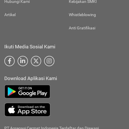
Hubungi Kami
Kebijakan SMKI
Artikel
Whistleblowing
Anti Gratifikasi
Ikuti Media Sosial Kami
Download Aplikasi Kami