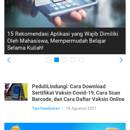
Cara Menulis di Wattpad dan Mendapatkan
Uang dengan Mudah
Previous
Ne
PeduliLindungi: Cara Download
Sertifikat Vaksin Covid-19, Cara Scan
Barcode, dan Cara Daftar Vaksin Online