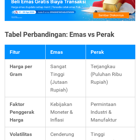
Tabel Perbandingan: Emas vs Perak
Fitur
Emas
Perak
Harga per
Sangat
Terjangkau
Gram
Tinggi
(Puluhan Ribu
(Jutaan
Rupiah)
Rupiah)
Faktor
Kebijakan
Permintaan
Penggerak
Moneter &
Industri &
Harga
Inflasi
Manufaktur
Volatilitas
Cenderung
Tinggi