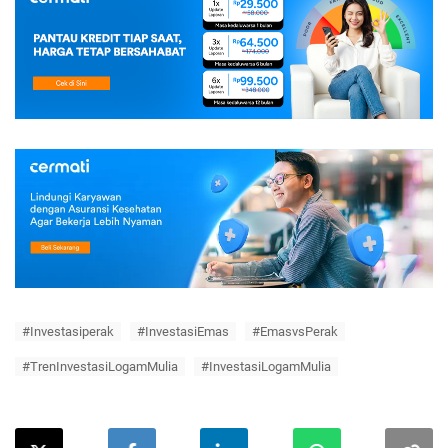
#Investasiperak
#InvestasiEmas
#EmasvsPerak
#TrenInvestasiLogamMulia
#InvestasiLogamMulia