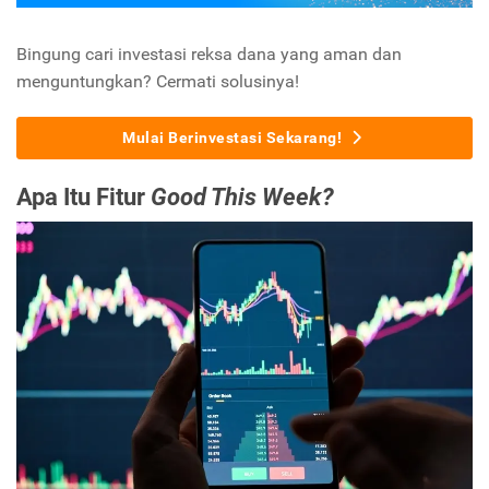
Bingung cari investasi reksa dana yang aman dan
menguntungkan? Cermati solusinya!
Mulai Berinvestasi Sekarang!
Apa Itu Fitur
Good This Week?