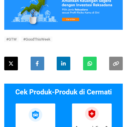
#GTW
#GoodThisWeek
Cek Produk-Produk di Cermati