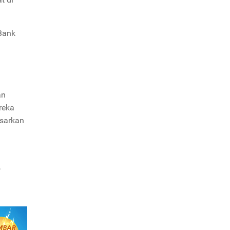
Bank
an
reka
asarkan
,