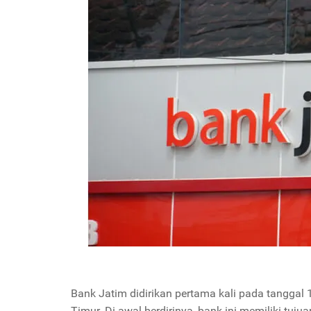
Bank Jatim didirikan pertama kali pada tangg
Timur. Di awal berdirinya, bank ini memiliki t