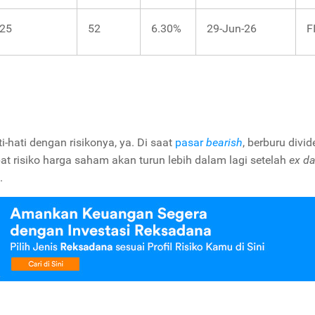
25
52
6.30%
29-Jun-26
F
ti-hati dengan risikonya, ya. Di saat
pasar
bearish
, berburu divid
apat risiko harga saham akan turun lebih dalam lagi setelah
ex da
.