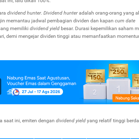
ini, lalu dikali 100%.
para
dividend hunter
.
Dividend hunter
adalah orang-orang yang ak
rajin memantau jadwal pembagian dividen dan kapan
cum date
yang memiliki
dividend yield
besar. Durasi kepemilikan saham m
 hari, demi mengejar dividen tinggi atau memanfaatkan moment
 saat ini, emiten dengan
dividend yield
yang relatif tinggi berd