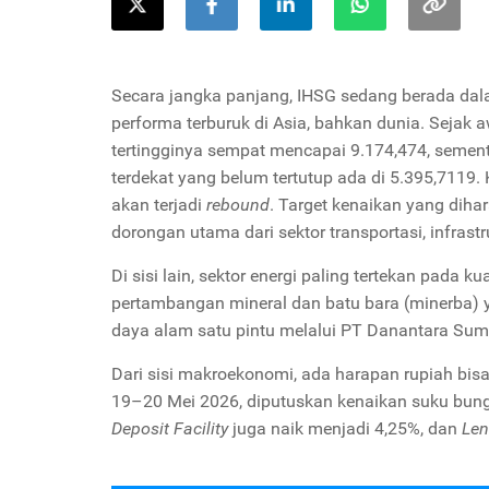
Secara jangka panjang, IHSG sedang berada dala
performa terburuk di Asia, bahkan dunia. Sejak 
tertingginya sempat mencapai 9.174,474, sementar
terdekat yang belum tertutup ada di 5.395,7119. 
akan terjadi
rebound
. Target kenaikan yang diha
dorongan utama dari sektor transportasi, infrast
Di sisi lain, sektor energi paling tertekan pada kua
pertambangan mineral dan batu bara (minerba) y
daya alam satu pintu melalui PT Danantara Sumb
Dari sisi makroekonomi, ada harapan rupiah bi
19–20 Mei 2026, diputuskan kenaikan suku bung
Deposit Facility
juga naik menjadi 4,25%, dan
Len