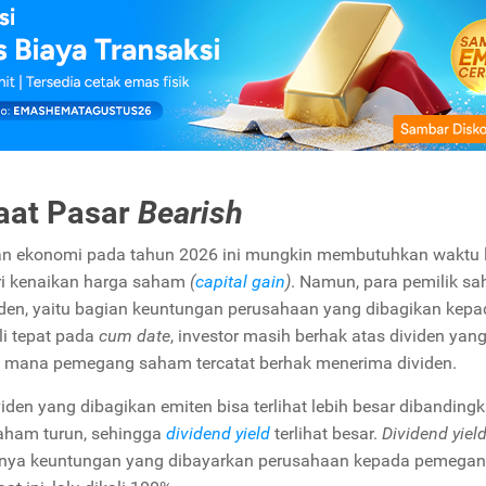
aat Pasar
Bearish
ihan ekonomi pada tahun 2026 ini mungkin membutuhkan waktu 
ri kenaikan harga saham
(
capital gain
)
. Namun, para pemilik s
iden, yaitu bagian keuntungan perusahaan yang dibagikan kepa
i tepat pada
cum date
, investor masih berhak atas dividen yan
di mana pemegang saham tercatat berhak menerima dividen.
ividen yang dibagikan emiten bisa terlihat lebih besar dibanding
saham turun, sehingga
dividend yield
terlihat besar.
Dividend yiel
rnya keuntungan yang dibayarkan perusahaan kepada pemega