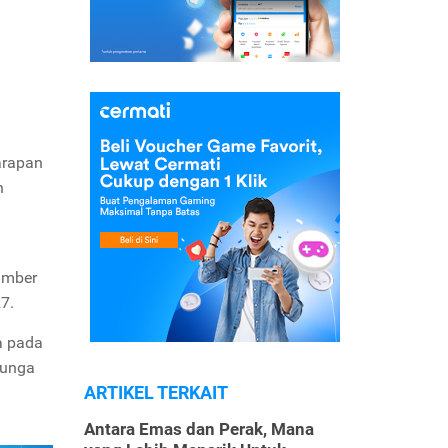
arapan
n
umber
7.
a pada
bunga
ARTIKEL TERKAIT
Antara Emas dan Perak, Mana