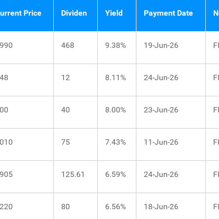
urrent Price
Dividen
Yield
Payment Date
N
990
468
9.38%
19-Jun-26
F
48
12
8.11%
24-Jun-26
F
00
40
8.00%
23-Jun-26
F
010
75
7.43%
11-Jun-26
F
905
125.61
6.59%
24-Jun-26
F
220
80
6.56%
18-Jun-26
F