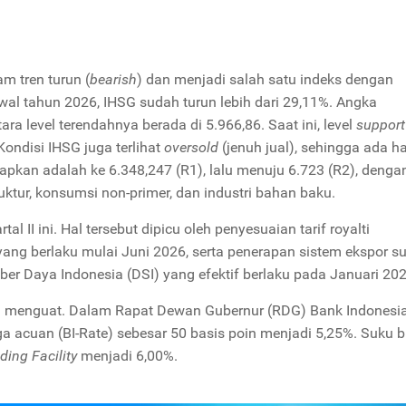
m tren turun (
bearish
) dan menjadi salah satu indeks dengan
awal tahun 2026, IHSG sudah turun lebih dari 29,11%. Angka
a level terendahnya berada di 5.966,86. Saat ini, level
support
Kondisi IHSG juga terlihat
oversold
(jenuh jual), sehingga ada h
rapkan adalah ke 6.348,247 (R1), lalu menuju 6.723 (R2), denga
ruktur, konsumsi non-primer, dan industri bahan baku.
rtal II ini. Hal tersebut dipicu oleh penyesuaian tarif royalti
ang berlaku mulai Juni 2026, serta penerapan sistem ekspor s
er Daya Indonesia (DSI) yang efektif berlaku pada Januari 202
sa menguat. Dalam Rapat Dewan Gubernur (RDG) Bank Indonesi
a acuan (BI-Rate) sebesar 50 basis poin menjadi 5,25%. Suku 
ding Facility
menjadi 6,00%.