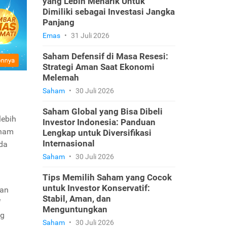
yang Lebih Menarik Untuk
Dimiliki sebagai Investasi Jangka
Panjang
Emas
•
31 Juli 2026
Saham Defensif di Masa Resesi:
Strategi Aman Saat Ekonomi
Melemah
Saham
•
30 Juli 2026
Saham Global yang Bisa Dibeli
lebih
Investor Indonesia: Panduan
aham
Lengkap untuk Diversifikasi
Internasional
da
g
Saham
•
30 Juli 2026
Tips Memilih Saham yang Cocok
untuk Investor Konservatif:
kan
Stabil, Aman, dan
d
Menguntungkan
ng
Saham
•
30 Juli 2026