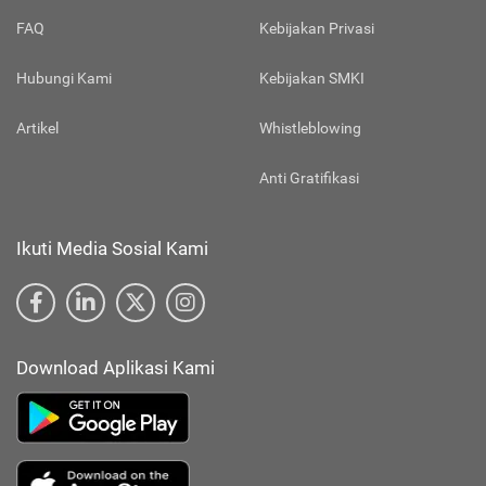
FAQ
Kebijakan Privasi
Hubungi Kami
Kebijakan SMKI
Artikel
Whistleblowing
Anti Gratifikasi
Ikuti Media Sosial Kami
Download Aplikasi Kami