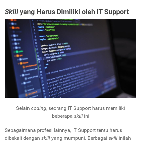
Skill
yang Harus Dimiliki oleh
IT Support
Selain
coding
, seorang IT Support harus memiliki
beberapa
skill
ini
Sebagaimana profesi lainnya, IT Support tentu harus
dibekali dengan
skill
yang mumpuni. Berbagai
skill
inilah