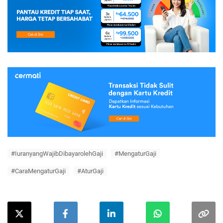
#IuranyangWajibDibayarolehGaji
#MengaturGaji
#CaraMengaturGaji
#AturGaji