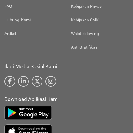
FAQ
Kebijakan Privasi
Hubungi Kami
Kebijakan SMKI
Artikel
Whistleblowing
Anti Gratifikasi
Ikuti Media Sosial Kami
Download Aplikasi Kami