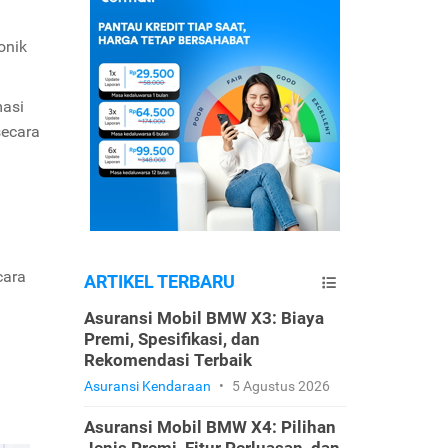
onik
masi
secara
cara
ARTIKEL TERBARU
Asuransi Mobil BMW X3: Biaya
m
Premi, Spesifikasi, dan
Rekomendasi Terbaik
Asuransi Kendaraan
•
5 Agustus 2026
Asuransi Mobil BMW X4: Pilihan