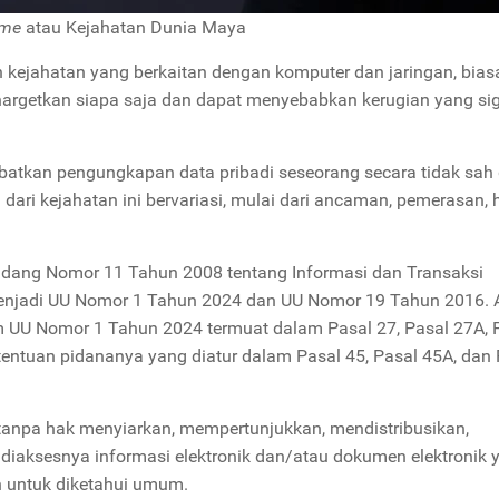
ime
atau Kejahatan Dunia Maya
n kejahatan yang berkaitan dengan komputer dan jaringan, bia
nargetkan siapa saja dan dapat menyebabkan kerugian yang sig
batkan pengungkapan data pribadi seseorang secara tidak sah
n dari kejahatan ini bervariasi, mulai dari ancaman, pemerasan,
ndang Nomor 11 Tahun 2008 tentang Informasi dan Transaksi
 menjadi UU Nomor 1 Tahun 2024 dan UU Nomor 19 Tahun 2016. 
am UU Nomor 1 Tahun 2024 termuat dalam Pasal 27, Pasal 27A, 
etentuan pidananya yang diatur dalam Pasal 45, Pasal 45A, dan
 tanpa hak menyiarkan, mempertunjukkan, mendistribusikan,
iaksesnya informasi elektronik dan/atau dokumen elektronik 
 untuk diketahui umum.