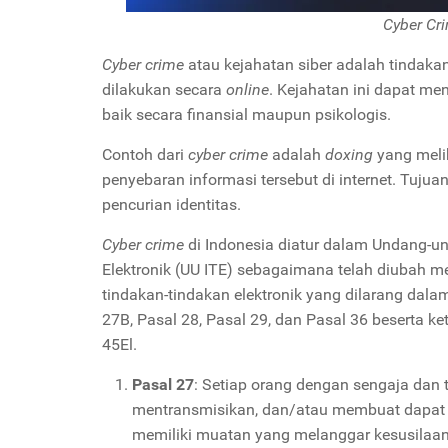
Cyber Cr
Cyber crime
atau kejahatan siber adalah tindaka
dilakukan secara
online
. Kejahatan ini dapat me
baik secara finansial maupun psikologis.
Contoh dari
cyber crime
adalah
doxing
yang meli
penyebaran informasi tersebut di internet. Tujua
pencurian identitas.
Cyber crime
di Indonesia diatur dalam Undang-u
Elektronik (UU ITE) sebagaimana telah diubah
tindakan-tindakan elektronik yang dilarang dal
27B, Pasal 28, Pasal 29, dan Pasal 36 beserta k
45El.
Pasal 27
: Setiap orang dengan sengaja dan
mentransmisikan, dan/atau membuat dapat d
memiliki muatan yang melanggar kesusilaan