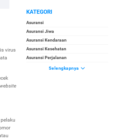
KATEGORI
Asuransi
Asuransi Jiwa
Asuransi Kendaraan
Asuransi Kesehatan
s virus
data
Asuransi Perjalanan
Selengkapnya
ecek
website
 pelaku
nomor
atau