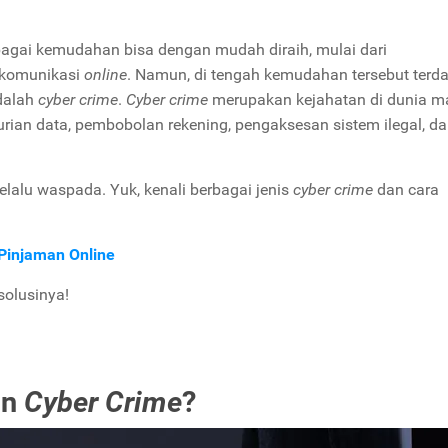
erbagai kemudahan bisa dengan mudah diraih, mulai dari
rkomunikasi
online
. Namun, di tengah kemudahan tersebut terd
dalah
cyber crime
.
Cyber crime
merupakan kejahatan di dunia m
curian data, pembobolan rekening, pengaksesan sistem ilegal, d
elalu waspada. Yuk, kenali berbagai jenis
cyber crime
dan cara
Pinjaman Online
solusinya!
an
Cyber Crime
?