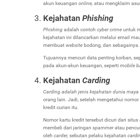
akun keuangan
online,
atau mengklaim asur
Kejahatan
Phishing
Phishing
adalah contoh
cyber crime
untuk m
kejahatan ini dilancarkan melalui email mau
membuat
website
bodong, dan sebagainya.
Tujuannya mencuri data penting korban, seper
pada akun-akun keuangan, seperti
mobile ba
Kejahatan
Carding
Carding
adalah jenis kejahatan dunia maya
orang lain. Jadi, setelah mengetahui nomor
kredit curian itu.
Nomor kartu kredit tersebut dicuri dari situs
membeli dari jaringan
spammer
atau pencur
oleh
carder,
sebutan pelaku kejahatan
cardi