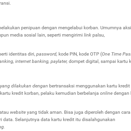
ansi.
elakukan penipuan dengan mengelabui korban. Umumnya aks
pun media sosial lain, seperti mengirimi
link
palsu,
ti identitas diri,
password,
kode PIN, kode OTP (
One Time Pas
nking, internet banking, paylater,
dompet digital, sampai kartu k
 yang dilakukan dengan
bertransaksi menggunakan kartu kredit 
 kartu kredit korban, pelaku kemudian berbelanja
online
dengan 
 atau
website
yang tidak aman. Bisa juga diperoleh dengan cara
i data. Selanjutnya data kartu kredit itu disalahgunakan
ng.