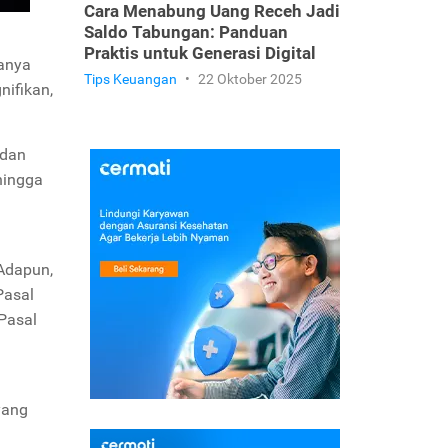
Cara Menabung Uang Receh Jadi
Saldo Tabungan: Panduan
Praktis untuk Generasi Digital
sanya
Tips Keuangan
•
22 Oktober 2025
nifikan,
 dan
 hingga
Adapun,
Pasal
 Pasal
yang