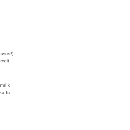
i
sword
)
redit.
milik
kartu