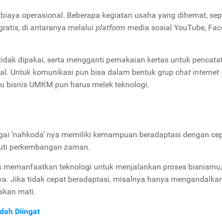
iaya operasional. Beberapa kegiatan usaha yang dihemat, sepe
atis, di antaranya melalui
platform
media sosial YouTube, Fac
 tidak dipakai, serta mengganti pemakaian kertas untuk pencata
gital. Untuk komunikasi pun bisa dalam bentuk grup
chat internet
ku bisnis UMKM pun harus melek teknologi.
ai ‘nahkoda’ nya memiliki kemampuan beradaptasi dengan cep
kuti perkembangan zaman.
us memanfaatkan teknologi untuk menjalankan proses bisnismu, 
ya. Jika tidak cepat beradaptasi, misalnya hanya mengandalka
akan mati.
dah Diingat