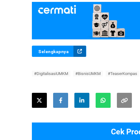
Selengkapnya
#DigitalisasiUMKM
#BisnisUMKM
#TeaserKompas
Cek Pro