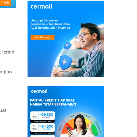
n
terjadi
bagian
uat