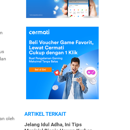
an
us
dan
ARTIKEL TERKAIT
an oleh
Jelang Idul Adha, Ini Tips