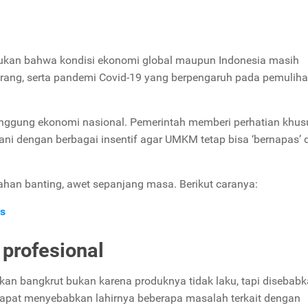
ukan bahwa kondisi ekonomi global maupun Indonesia masih
erang, serta pandemi Covid-19 yang berpengaruh pada pemulih
unggung ekonomi nasional. Pemerintah memberi perhatian khus
jani dengan berbagai insentif agar UMKM tetap bisa ‘bernapas’ 
han banting, awet sepanjang masa. Berikut caranya:
es
profesional
an bangkrut bukan karena produknya tidak laku, tapi disebabk
 dapat menyebabkan lahirnya beberapa masalah terkait dengan