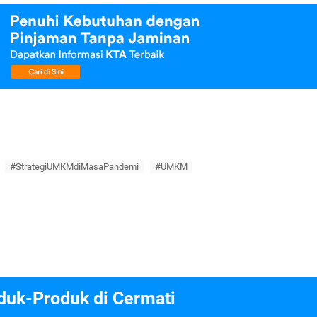
#StrategiUMKMdiMasaPandemi
#UMKM
duk-Produk di Cermati