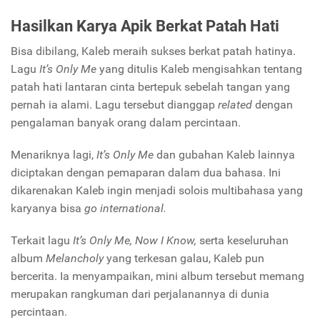
Hasilkan Karya Apik Berkat Patah Hati
Bisa dibilang, Kaleb meraih sukses berkat patah hatinya.
Lagu
It’s Only Me
yang ditulis Kaleb mengisahkan tentang
patah hati lantaran cinta bertepuk sebelah tangan yang
pernah ia alami. Lagu tersebut dianggap
related
dengan
pengalaman banyak orang dalam percintaan.
Menariknya lagi,
It’s Only Me
dan gubahan Kaleb lainnya
diciptakan dengan pemaparan dalam dua bahasa. Ini
dikarenakan Kaleb ingin menjadi solois multibahasa yang
karyanya bisa
go international.
Terkait lagu
It’s Only Me, Now I Know,
serta keseluruhan
album
Melancholy
yang terkesan galau, Kaleb pun
bercerita. Ia menyampaikan, mini album tersebut memang
merupakan rangkuman dari perjalanannya di dunia
percintaan.