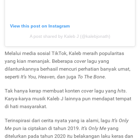
View this post on Instagram
A post shared by Kaleb J (@kalebjonath)
Melalui media sosial TikTok, Kaleb meraih popularitas
yang kian menanjak. Beberapa
cover
lagu yang
dilantunkannya berhasil mencuri perhatian banyak umat,
seperti
It’s You, Heaven,
dan juga
To The Bone
.
Tak hanya kerap membuat konten
cover
lagu yang
hits
.
Karya-karya musik Kaleb J lainnya pun mendapat tempat
di hati masyarakat.
Terinspirasi dari cerita nyata yang ia alami, lagu
It’s Only
Me
pun ia ciptakan di tahun 2019.
It’s Only Me
yang
ditelurkan pada tahun 2020 itu belakangan laku keras dan