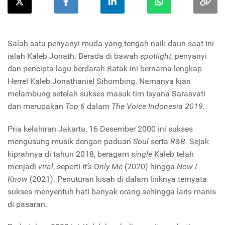
Salah satu penyanyi muda yang tengah naik daun saat ini
ialah Kaleb Jonath. Berada di bawah
spotlight
, penyanyi
dan pencipta lagu berdarah Batak ini bernama lengkap
Herrel Kaleb Jonathaniel Sihombing. Namanya kian
melambung setelah sukses masuk tim Isyana Sarasvati
dan merupakan
Top 6
dalam
The Voice Indonesia 2019.
Pria kelahiran Jakarta, 16 Desember 2000 ini sukses
mengusung musik dengan paduan
Soul
serta
R&B.
Sejak
kiprahnya di tahun 2018, beragam
single
Kaleb telah
menjadi
viral
, seperti
It’s Only Me
(2020) hingga
Now I
Know
(2021). Penuturan kisah di dalam liriknya ternyata
sukses menyentuh hati banyak orang sehingga laris manis
di pasaran.