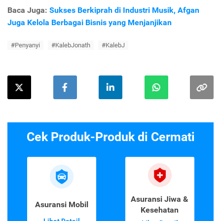
Baca Juga:
Sukses Berkiprah di Industri Musik, Afgan
Juga Kelola Berbagai Bisnis yang Menjanjikan
#Penyanyi
#KalebJonath
#KalebJ
Cek Produk-Produk di Cermati
Asuransi Jiwa &
Asuransi Mobil
Kesehatan