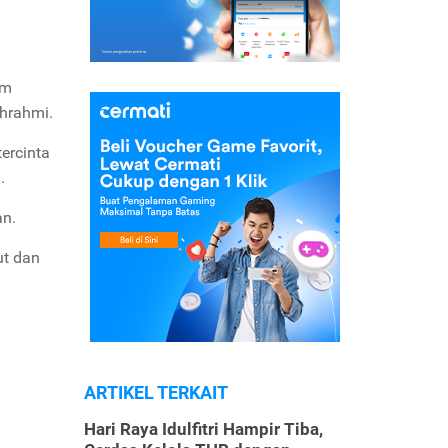
im
uhrahmi.
ercinta
.
an.
ut dan
ARTIKEL TERKAIT
Hari Raya Idulfitri Hampir Tiba,