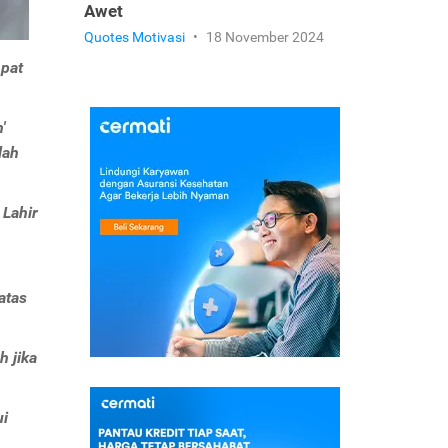
Awet
Quotes Motivasi
•
18 November 2024
mpat
'
lah
 Lahir
atas
h jika
ui