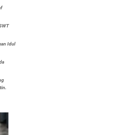
af
 SWT
an Idul
da
ng
in.