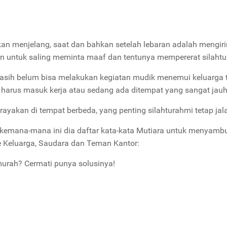
ukan menjelang, saat dan bahkan setelah lebaran adalah mengir
an untuk saling meminta maaf dan tentunya mempererat silaht
masih belum bisa melakukan kegiatan mudik menemui keluarga t
 harus masuk kerja atau sedang ada ditempat yang sangat jauh
irayakan di tempat berbeda, yang penting silahturahmi tetap jal
 kemana-mana ini dia daftar kata-kata Mutiara untuk menyamb
 ke Keluarga, Saudara dan Teman Kantor:
murah? Cermati punya solusinya!