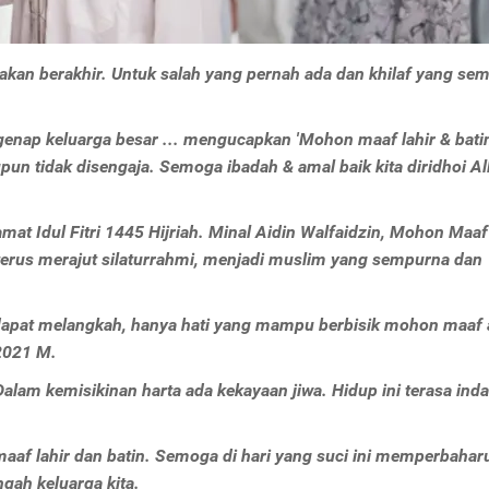
akan berakhir. Untuk salah yang pernah ada dan khilaf yang se
egenap keluarga besar ... mengucapkan 'Mohon maaf lahir & batin
n tidak disengaja. Semoga ibadah & amal baik kita diridhoi Al
at Idul Fitri 1445 Hijriah. Minal Aidin Walfaidzin, Mohon Maaf
 terus merajut silaturrahmi, menjadi muslim yang sempurna dan
 dapat melangkah, hanya hati yang mampu berbisik mohon maaf 
/2021 M.
alam kemisikinan harta ada kekayaan jiwa. Hidup ini terasa inda
maaf lahir dan batin. Semoga di hari yang suci ini memperbahar
gah keluarga kita.