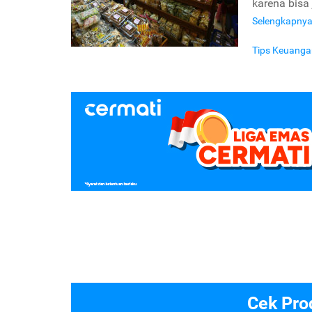
karena bisa
Selengkapny
Tips Keuanga
Cek Pro