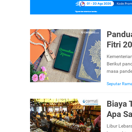
Pandua
Fitri 
Kementeria
Berikut pan
masa pand
Seputar Ram
Biaya 
Apa Sa
Libur Lebar