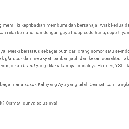
g memiliki kepribadian membumi dan bersahaja. Anak kedua da
kan nilai kemandirian dengan gaya hidup sederhana, seperti ya
ya. Meski berstatus sebagai putri dari orang nomor satu se-Ind
dak
glamour
dan merakyat, bahkan jauh dari kesan sosialita. Ta
menonjolkan
brand
yang dikenakannya, misalnya Hermes, YSL, d
t bagaimana sosok Kahiyang Ayu yang telah Cermati.com rangk
k? Cermati punya solusinya!