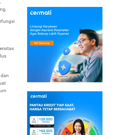
,
ng.
rfungsi
ersitas
lus
 dan
uat
um