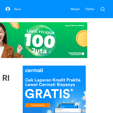
Akun
Masuk
Daftar
 RI