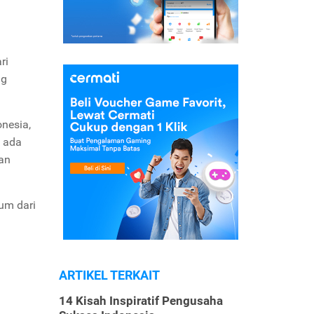
ri
ng
onesia,
k ada
an
um dari
ARTIKEL TERKAIT
14 Kisah Inspiratif Pengusaha