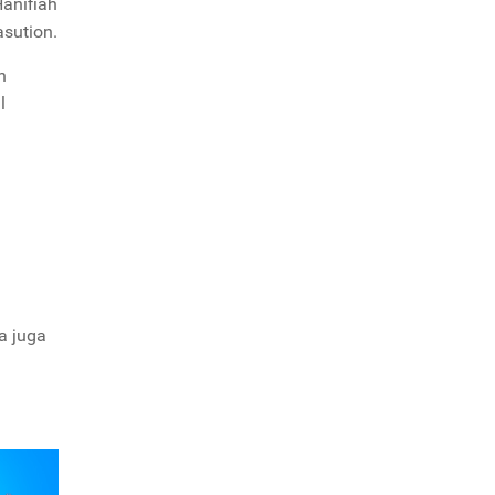
anifiah
sution.
n
l
a juga