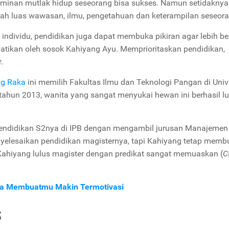
inan mutlak hidup seseorang bisa sukses. Namun setidaknya
bah luas wawasan, ilmu, pengetahuan dan keterampilan seseora
individu, pendidikan juga dapat membuka pikiran agar lebih be
atikan oleh sosok Kahiyang Ayu. Memprioritaskan pendidikan,
.
ng Raka
ini memilih Fakultas Ilmu dan Teknologi Pangan di Univ
ahun 2013, wanita yang sangat menyukai hewan ini berhasil lu
endidikan S2nya di IPB dengan mengambil jurusan Manajemen
nyelesaikan pendidikan magisternya, tapi Kahiyang tetap memb
ahiyang lulus magister dengan predikat sangat memuaskan (
C
Bisa Membuatmu Makin Termotivasi
S