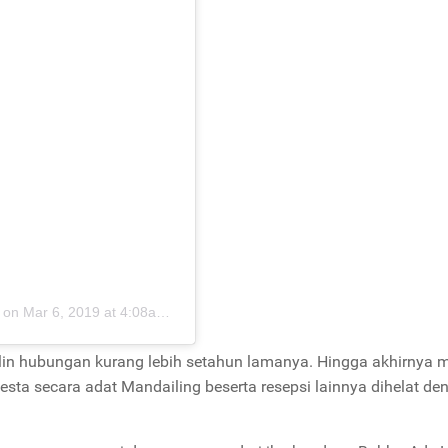
on
Mar 6, 2019 at 4:08am PST
lin hubungan kurang lebih setahun lamanya. Hingga akhirnya 
sta secara adat Mandailing beserta resepsi lainnya dihelat de