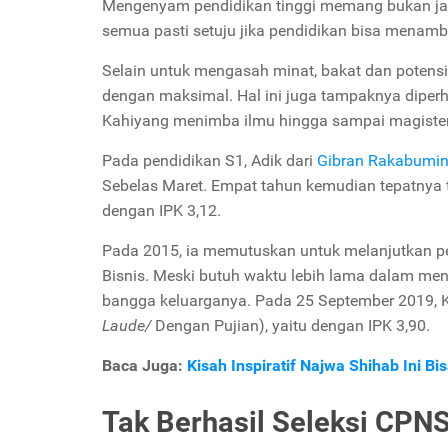
Mengenyam pendidikan tinggi memang bukan jam
semua pasti setuju jika pendidikan bisa menam
Selain untuk mengasah minat, bakat dan potensi 
dengan maksimal. Hal ini juga tampaknya diperh
Kahiyang menimba ilmu hingga sampai magister
Pada pendidikan S1, Adik dari
Gibran Rakabumi
Sebelas Maret. Empat tahun kemudian tepatnya t
dengan IPK 3,12.
Pada 2015, ia memutuskan untuk melanjutkan p
Bisnis. Meski butuh waktu lebih lama dalam me
bangga keluarganya. Pada 25 September 2019, K
Laude/
Dengan Pujian), yaitu dengan IPK 3,90.
Baca Juga:
Kisah Inspiratif Najwa Shihab Ini 
Tak Berhasil Seleksi CPN