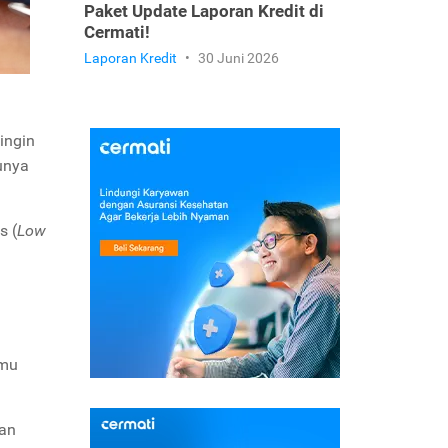
Paket Update Laporan Kredit di
Cermati!
Laporan Kredit
•
30 Juni 2026
ingin
unya
s (
Low
amu
ran