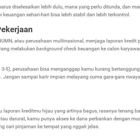
 harus diselesaikan lebih dulu, mana yang perlu ditunda, dan m
 keuangan sehari-hari bisa lebih stabil dan lebih terkontrol.
Pekerjaan
 BUMN, atau perusahaan multinasional, menjaga laporan kredit 
arang melakukan
background check
keuangan ke calon karyaw
ol 3-5), perusahaan bisa menganggap kamu kurang bertanggun
). Jangan sampai karir impian melayang cuma gara-gara riwayat
au laporan kreditmu hijau yang artinya bagus, rasanya tenang b
tau darurat, kamu punya akses ke dana perbankan dengan mu
ing cari pinjaman ke tempat yang
nggak
jelas.