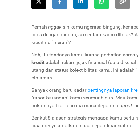
Pernah
nggak
sih kamu ngerasa bingung, kenap
lolos dengan mudah, sementara kamu ditolak? At
kreditmu "merah"?
Nah, itu tandanya kamu kurang perhatian sama
kredit
adalah rekam jejak finansial (dulu dikena
utang dan status kolektibilitas kamu. Ini adala
pinjaman.
Banyak orang baru sadar
pentingnya laporan kre
"rapor keuangan" kamu seumur hidup. Mau kamu p
hukumnya biar rencana masa depanmu
nggak
b
Berikut 8 alasan strategis mengapa kamu perlu r
bisa menyelamatkan masa depan finansialmu.