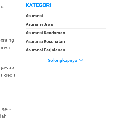
KATEGORI
ana
Asuransi
Asuransi Jiwa
Asuransi Kendaraan
penting
Asuransi Kesehatan
annya
Asuransi Perjalanan
Selengkapnya
g jawab
 kredit
anget.
dah