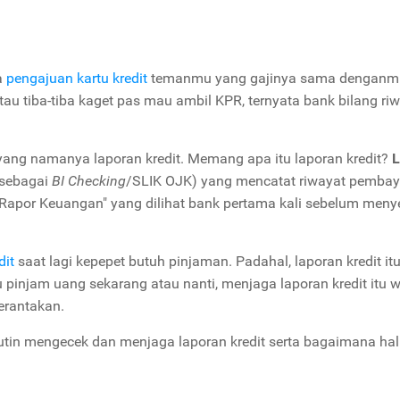
a
pengajuan kartu kredit
temanmu yang gajinya sama denganm
au tiba-tiba kaget pas mau ambil KPR, ternyata bank bilang ri
 yang namanya laporan kredit. Memang a
pa itu laporan kredit?
L
l sebagai
BI Checking
/SLIK OJK) yang mencatat riwayat pemba
h "Rapor Keuangan" yang dilihat bank pertama kali sebelum menye
dit
saat lagi kepepet butuh pinjaman. Padahal, laporan kredit itu
injam uang sekarang atau nanti, menjaga laporan kredit itu w
erantakan.
utin mengecek dan menjaga laporan kredit serta bagaimana hal 