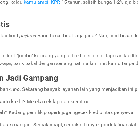
ong
, kalau
kamu ambil KPR
15 tahun, selisih bunga 1-2% aja bi
tis
tau limit
paylater
yang besar buat jaga-jaga? Nah, limit besar it
limit "jumbo" ke orang yang terbukti disiplin di laporan kredit
ajar, bank bakal dengan senang hati naikin limit kamu tanpa d
an Jadi Gampang
 bank,
lho
. Sekarang banyak layanan lain yang menjadikan ini p
kartu kredit? Mereka cek laporan kreditmu.
? Kadang pemilik properti juga ngecek kredibilitas penyewa.
ntitas keuangan. Semakin rapi, semakin banyak produk finansial