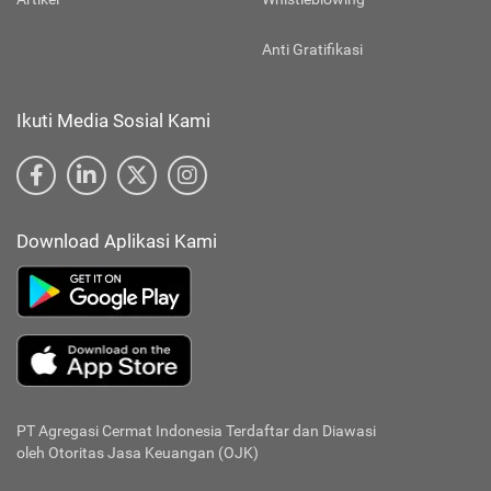
Anti Gratifikasi
Ikuti Media Sosial Kami
Download Aplikasi Kami
PT Agregasi Cermat Indonesia
Terdaftar dan Diawasi
oleh Otoritas Jasa Keuangan (OJK)