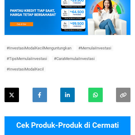
#InvestasiModalKecilMenguntungkan
#MemulaiInvestasi
#TipsMemulaiInvestasi
#CaraMemulaiInvestasi
#InvestasiModalKecil
Cek Produk-Produk di Cermati