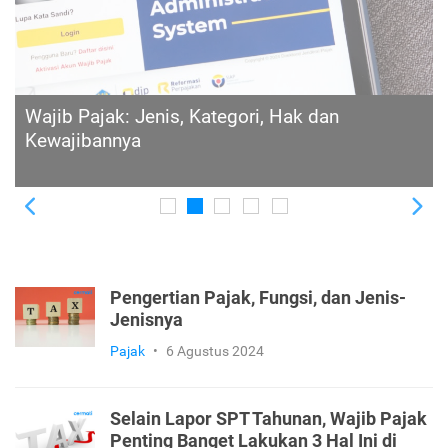
Wajib Pajak Simak! Ini Panduan Lengkap Core
Tax Pajak dan Apa yang Harus Kamu Siapkan
Mulai Sekarang
Previous
Ne
Pengertian Pajak, Fungsi, dan Jenis-
Jenisnya
Pajak
•
6 Agustus 2024
Selain Lapor SPT Tahunan, Wajib Pajak
Penting Banget Lakukan 3 Hal Ini di