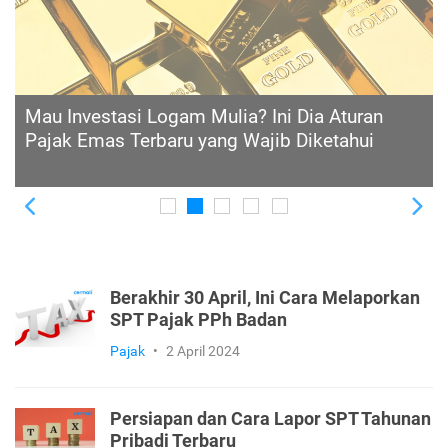
Setelah Pensiun, Bagaimana Kewajiban Bayar
Pajak Nanti?
Previous
Ne
Berakhir 30 April, Ini Cara Melaporkan
SPT Pajak PPh Badan
Pajak
•
2 April 2024
Persiapan dan Cara Lapor SPT Tahunan
Pribadi Terbaru