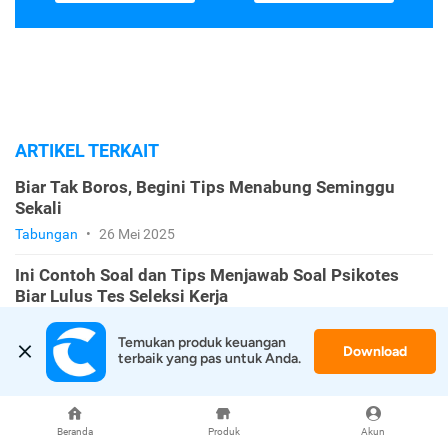
ARTIKEL TERKAIT
Biar Tak Boros, Begini Tips Menabung Seminggu
Sekali
Tabungan
•
26 Mei 2025
Ini Contoh Soal dan Tips Menjawab Soal Psikotes
Biar Lulus Tes Seleksi Kerja
Karir
•
20 Desember 2024
Temukan produk keuangan 
Download
terbaik yang pas untuk Anda.
Teller Bank: Pengertian, Tugas, dan Kemampuan yang
Harus Dimiliki
Karir
•
16 Desember 2024
Beranda
Produk
Akun