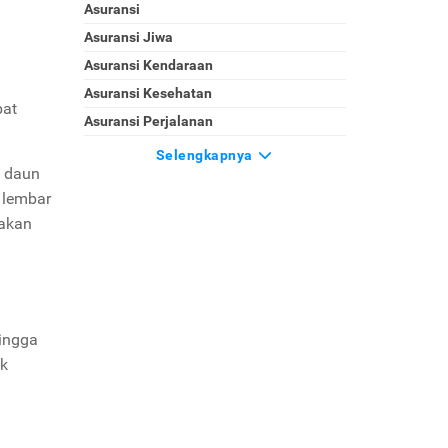
Asuransi
Asuransi Jiwa
Asuransi Kendaraan
Asuransi Kesehatan
bat
Asuransi Perjalanan
Selengkapnya
i daun
 lembar
sakan
ingga
uk