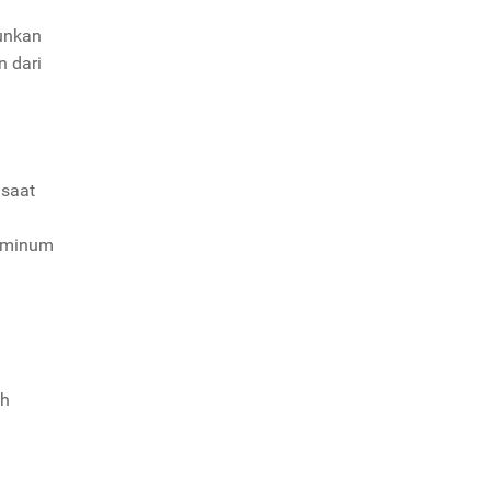
unkan
n dari
 saat
meminum
uh