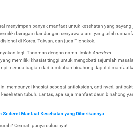
enal menyimpan banyak manfaat untuk kesehatan yang sayang 
 memiliki beragam kandungan senyawa alami yang telah diman
disional di Korea, Taiwan, dan juga Tiongkok.
tanyakan lagi. Tanaman dengan nama ilmiah
Anredera
al yang memiliki khasiat tinggi untuk mengobati sejumlah masal
 hampir semua bagian dari tumbuhan binahong dapat dimanfaat
ni mempunyai khasiat sebagai antioksidan, anti nyeri, antibakte
a kesehatan tubuh. Lantas, apa saja manfaat daun binahong ya
n Sederet Manfaat Kesehatan yang Diberikannya
murah? Cermati punya solusinya!