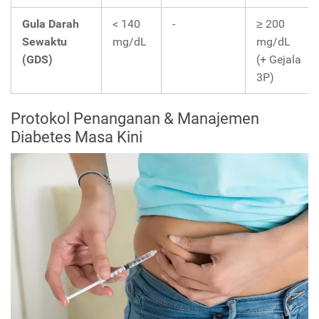
Gula Darah
< 140
-
≥ 200
Sewaktu
mg/dL
mg/dL
(GDS)
(+ Gejala
3P)
Protokol Penanganan & Manajemen
Diabetes Masa Kini