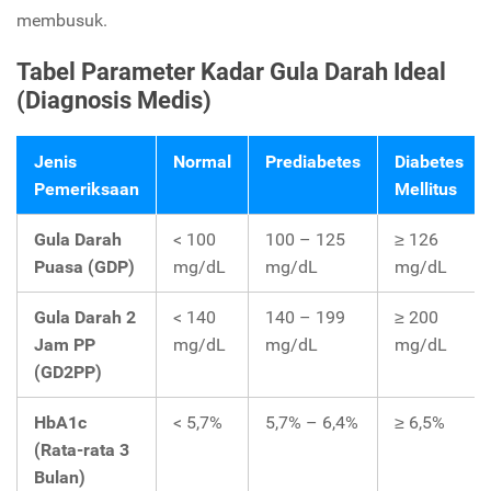
membusuk.
Tabel Parameter Kadar Gula Darah Ideal
(Diagnosis Medis)
Jenis
Normal
Prediabetes
Diabetes
Pemeriksaan
Mellitus
Gula Darah
< 100
100 – 125
≥ 126
Puasa (GDP)
mg/dL
mg/dL
mg/dL
Gula Darah 2
< 140
140 – 199
≥ 200
Jam PP
mg/dL
mg/dL
mg/dL
(GD2PP)
HbA1c
< 5,7%
5,7% – 6,4%
≥ 6,5%
(Rata-rata 3
Bulan)