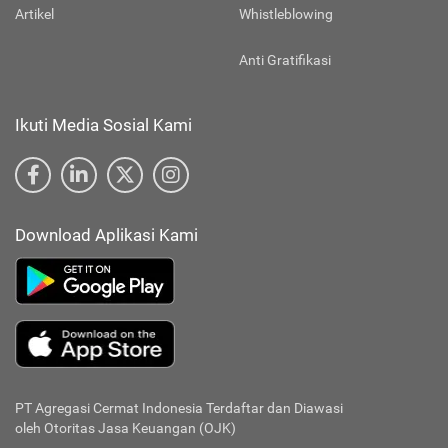
Artikel
Whistleblowing
Anti Gratifikasi
Ikuti Media Sosial Kami
Download Aplikasi Kami
PT Agregasi Cermat Indonesia
Terdaftar dan Diawasi
oleh Otoritas Jasa Keuangan (OJK)