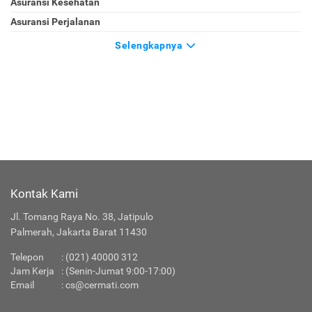
Asuransi Kesehatan
Asuransi Perjalanan
Selengkapnya
Kontak Kami
Jl. Tomang Raya No. 38, Jatipulo
Palmerah, Jakarta Barat 11430
Telepon
:
(021) 40000 312
Jam Kerja
: (Senin-Jumat 9:00-17:00)
Email
:
cs@cermati.com