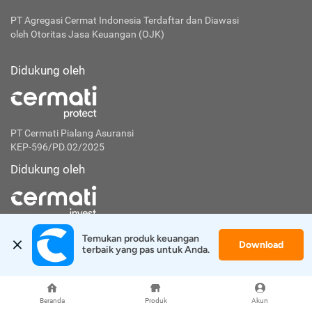
PT Agregasi Cermat Indonesia
Terdaftar dan Diawasi
oleh Otoritas Jasa Keuangan (OJK)
Didukung oleh
PT Cermati Pialang Asuransi
KEP-596/PD.02/2025
Didukung oleh
PT Artha Investa Teknologi
Temukan produk keuangan 
Download
KEP-7/PM.21/2021
terbaik yang pas untuk Anda.
Langganan untuk mendapatkan tips finansial
Beranda
Produk
Akun