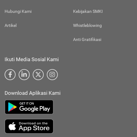
Hubungi Kami
Kebijakan SMKI
Artikel
Whistleblowing
Anti Gratifikasi
Ikuti Media Sosial Kami
Download Aplikasi Kami