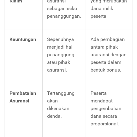
Klaim
asuransi
yang merupakan
sebagai risiko
dana milik
penanggungan.
peserta.
Keuntungan
Sepenuhnya
Ada pembagian
menjadi hal
antara pihak
penanggung
asuransi dengan
atau pihak
peserta dalam
asuransi.
bentuk bonus.
Pembatalan
Tertanggung
Peserta
Asuransi
akan
mendapat
dikenakan
pengembalian
denda.
dana secara
proporsional.