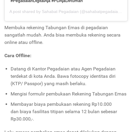
#PegadaianDigitalAja #PDAjaDiRumah
A post shared by
Sahabat Pegadaian
(@sahabatpegadaian) on
A
Membuka rekening Tabungan Emas di pegadaian
sangatlah mudah. Anda bisa membuka rekening secara
online atau offline.
Cara Offline:
Datang di Kantor Pegadaian atau Agen Pegadaian
terdekat di kota Anda. Bawa fotocopy identitas diri
(KTP/ Passpor) yang masih berlaku.
Mengisi formulir pembukaan Rekening Tabungan Emas
Membayar biaya pembukaan rekening Rp10.000
dan
biaya fasilitas titipan selama 12 bulan sebesar
Rp30.000,-.