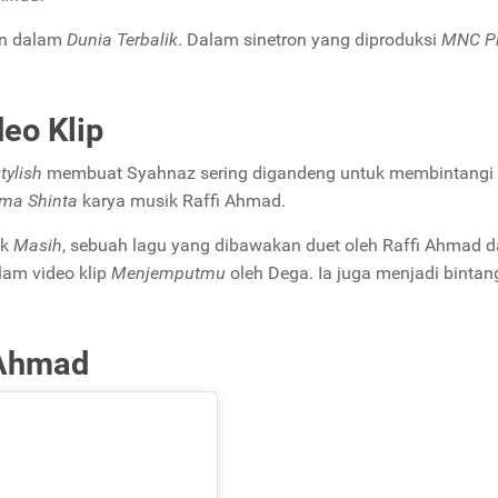
in dalam
Dunia Terbalik
. Dalam sinetron yang diproduksi
MNC Pi
eo Klip
tylish
membuat Syahnaz sering digandeng untuk membintangi
ma Shinta
karya musik Raffi Ahmad.
ik
Masih
, sebuah lagu yang dibawakan duet oleh Raffi Ahmad 
lam video klip
Menjemputmu
oleh Dega. Ia juga menjadi bintan
 Ahmad