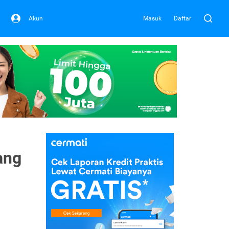
Akun
Masuk
Daftar
ang