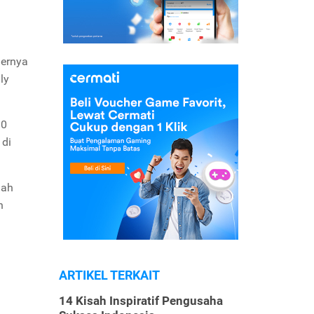
iernya
ly
30
 di
lah
n
ARTIKEL TERKAIT
14 Kisah Inspiratif Pengusaha