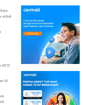
alnya
a untuk
u
di
RCTI.
an Si
ara
if,