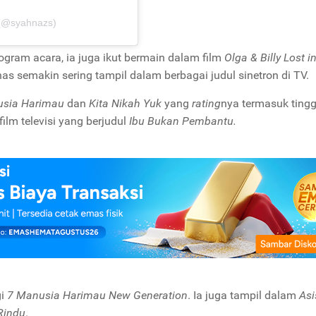
 (@syahnazs)
ogram acara, ia juga ikut bermain dalam film
Olga & Billy Lost i
as semakin sering tampil dalam berbagai judul sinetron di TV.
usia Harimau
dan
Kita Nikah Yuk
yang
rating
nya termasuk tingg
ilm televisi yang berjudul
Ibu Bukan Pembantu.
gi
7 Manusia Harimau New Generation
. Ia juga tampil dalam
Asi
Rindu
.