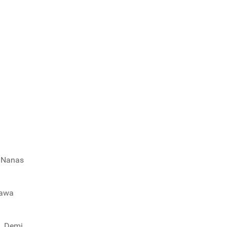
, Nanas
bawa
. Demi