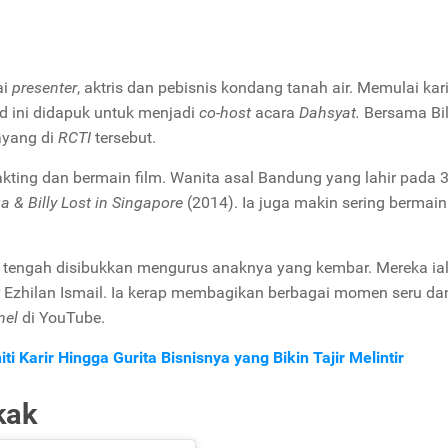
ai
presenter
, aktris dan pebisnis kondang tanah air. Memulai kar
mad ini didapuk untuk menjadi
co-host
acara
Dahsyat.
Bersama Bil
ayang di
RCTI
tersebut.
akting dan bermain film. Wanita asal Bandung yang lahir pada 
a & Billy Lost
in Singapore
(2014). Ia juga makin sering bermain
i tengah disibukkan mengurus anaknya yang kembar. Mereka ia
r Ezhilan Ismail. Ia kerap membagikan berbagai momen seru da
nel
di YouTube.
i Karir Hingga Gurita Bisnisnya yang Bikin Tajir Melintir
kak