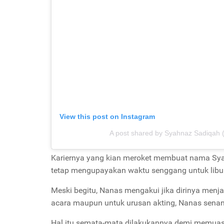
View this post on Instagram
A post shared by Syahnaz Sadiqah
Kariernya yang kian meroket membuat nama Sya
tetap mengupayakan waktu senggang untuk libur
Meski begitu, Nanas mengakui jika dirinya men
acara maupun untuk urusan akting, Nanas senant
Hal itu semata-mata dilakukannya demi memua