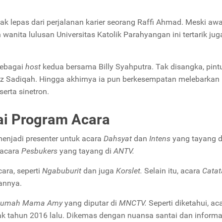
tak lepas dari perjalanan karier seorang Raffi Ahmad. Meski aw
anita lulusan Universitas Katolik Parahyangan ini tertarik jug
sebagai
host
kedua bersama Billy Syahputra. Tak disangka, pint
az Sadiqah. Hingga akhirnya ia pun berkesempatan melebarkan
erta sinetron.
ai Program Acara
menjadi presenter untuk acara
Dahsyat
dan
Intens
yang tayang 
 acara
Pesbukers
yang tayang di
ANTV.
ara, seperti
Ngabuburit
dan juga
Korslet.
Selain itu, acara
Catat
annya.
umah Mama Amy
yang diputar di
MNCTV.
Seperti diketahui, ac
jak tahun 2016 lalu. Dikemas dengan nuansa santai dan informat