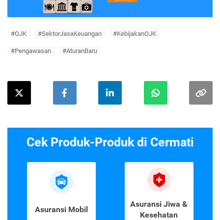
#OJK
#SektorJasaKeuangan
#KebijakanOJK
#Pengawasan
#AturanBaru
Cek Produk-Produk di Cermati
Asuransi Jiwa &
Asuransi Mobil
Kesehatan