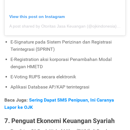
View this post on Instagram
A post shared by Otoritas Jasa Keuangan (@ojkindonesia)
on
Jun
E-Signature pada Sistem Perizinan dan Registrasi
Terintegrasi (SPRINT)
E-Registration aksi korporasi Penambahan Modal
dengan HMETD
E-Voting RUPS secara elektronik
Aplikasi Database AP/KAP terintegrasi
Baca Juga:
Sering Dapat SMS Penipuan, Ini Caranya
Lapor ke OJK
7. Penguat Ekonomi Keuangan Syariah