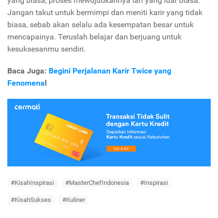
yang biasa, proses mewujudkannya lah yang luar biasa.
Jangan takut untuk bermimpi dan meniti karir yang tidak
biasa, sebab akan selalu ada kesempatan besar untuk
mencapainya. Teruslah belajar dan berjuang untuk
kesuksesanmu sendiri.
Baca Juga:
Begini Perjalanan Karir Twice yang
Fenomena
l
#KisahInspirasi
#MasterChefIndonesia
#Inspirasi
#KisahSukses
#Kuliner