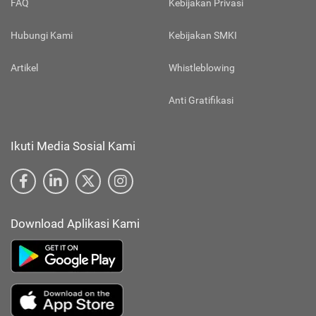
FAQ
Kebijakan Privasi
Hubungi Kami
Kebijakan SMKI
Artikel
Whistleblowing
Anti Gratifikasi
Ikuti Media Sosial Kami
Download Aplikasi Kami