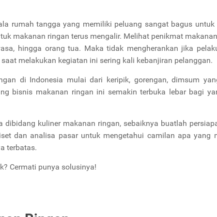
ala rumah tangga yang memiliki peluang sangat bagus untuk s
uk makanan ringan terus mengalir. Melihat penikmat makanan
wasa, hingga orang tua. Maka tidak mengherankan jika pelak
saat melakukan kegiatan ini sering kali kebanjiran pelanggan.
gan di Indonesia mulai dari keripik, gorengan, dimsum yang
ng bisnis makanan ringan ini semakin terbuka lebar bagi ya
 dibidang kuliner makanan ringan, sebaiknya buatlah persia
iset dan analisa pasar untuk mengetahui camilan apa yang m
a terbatas.
k? Cermati punya solusinya!