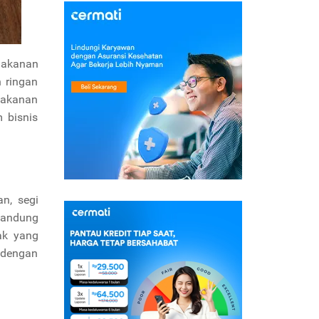
makanan
 ringan
makanan
 bisnis
n, segi
gandung
ak yang
 dengan