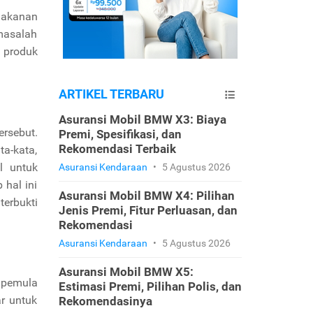
makanan
 masalah
n produk
ARTIKEL TERBARU
Asuransi Mobil BMW X3: Biaya
rsebut.
Premi, Spesifikasi, dan
Rekomendasi Terbaik
a-kata,
l untuk
Asuransi Kendaraan
•
5 Agustus 2026
hal ini
Asuransi Mobil BMW X4: Pilihan
terbukti
Jenis Premi, Fitur Perluasan, dan
Rekomendasi
Asuransi Kendaraan
•
5 Agustus 2026
Asuransi Mobil BMW X5:
 pemula
Estimasi Premi, Pilihan Polis, dan
r untuk
Rekomendasinya