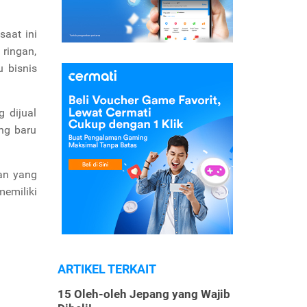
aat ini
 ringan,
u bisnis
 dijual
ng baru
pan yang
emiliki
ARTIKEL TERKAIT
15 Oleh-oleh Jepang yang Wajib