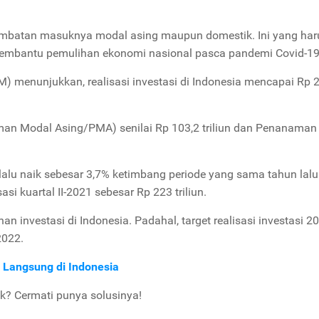
hambatan masuknya modal asing maupun domestik. Ini yang har
 membantu pemulihan ekonomi nasional pasca pandemi Covid-19
menunjukkan, realisasi investasi di Indonesia mencapai Rp 
anaman Modal Asing/PMA) senilai Rp 103,2 triliun dan Penanama
III lalu naik sebesar 3,7% ketimbang periode yang sama tahun lalu
si kuartal II-2021 sebesar Rp 223 triliun.
n investasi di Indonesia. Padahal, target realisasi investasi 2
2022.
 Langsung di Indonesia
k? Cermati punya solusinya!