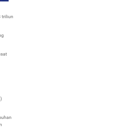
triliun
ng
usat
)
mbuhan
n