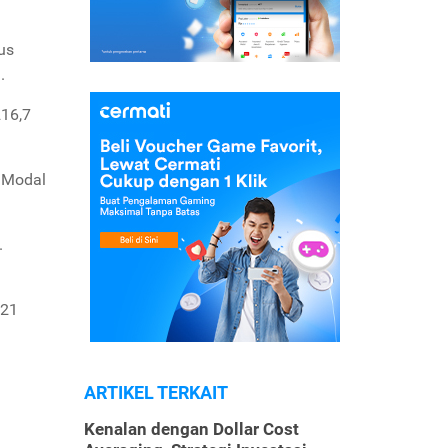
us
.
216,7
n Modal
.
021
ARTIKEL TERKAIT
Kenalan dengan Dollar Cost