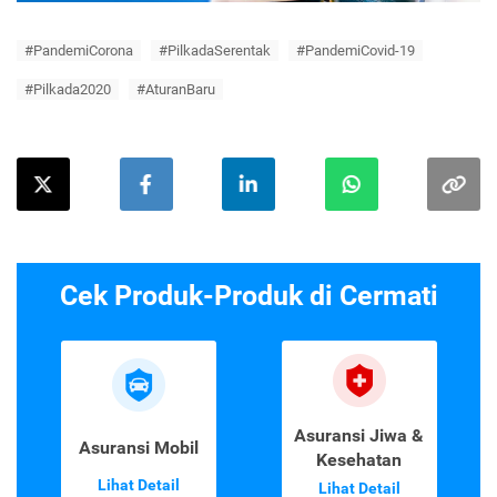
#PandemiCorona
#PilkadaSerentak
#PandemiCovid-19
#Pilkada2020
#AturanBaru
Cek Produk-Produk di Cermati
Asuransi Jiwa &
Asuransi Mobil
Kesehatan
Lihat Detail
Lihat Detail