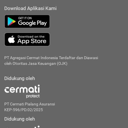
Download Aplikasi Kami
PT Agregasi Cermat Indonesia
Terdaftar dan Diawasi
oleh Otoritas Jasa Keuangan (OJK)
Didukung oleh
PT Cermati Pialang Asuransi
KEP-596/PD.02/2025
Didukung oleh