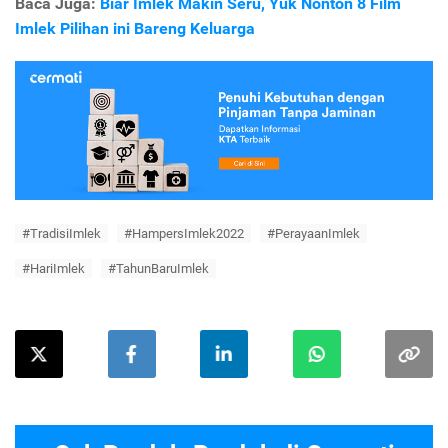
Baca Juga:
Biar Imlek Makin Seru, Yuk Nonton 8 Film
Imlek Pilihan ini Bareng Keluarga
#TradisiImlek
#HampersImlek2022
#PerayaanImlek
#HariImlek
#TahunBaruImlek