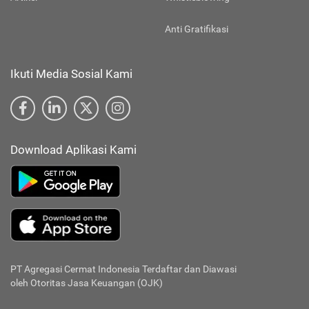
Anti Gratifikasi
Ikuti Media Sosial Kami
Download Aplikasi Kami
PT Agregasi Cermat Indonesia
Terdaftar dan Diawasi
oleh Otoritas Jasa Keuangan (OJK)