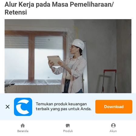
Alur Kerja pada Masa Pemeliharaan/
Retensi
Temukan produk keuangan 
Pemeriksaan Bangunan
Download
terbaik yang pas untuk Anda.
PPK
(Pejabat Pembuat Komitmen) atau pihak pengawas
pekerjaan akan memeriksa setiap hasil kerja yang sudah
Beranda
Produk
Akun
rampung. Setelahnya, PPK memberikan pemberitahuan