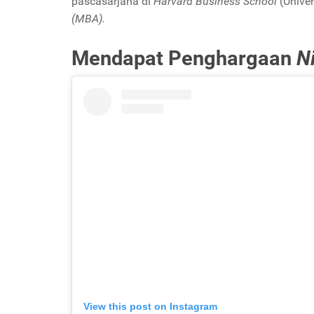
pascasarjana di
Harvard Business School
(Unive
(MBA).
Mendapat Penghargaan
N
View this post on Instagram