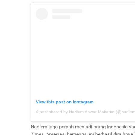
View this post on Instagram
A post shared by Nadiem Anwar Makarim (@nadie
Nadiem juga pernah menjadi orang Indonesia 
Times
. Apresiasi bergengsi ini berhasil diraihn