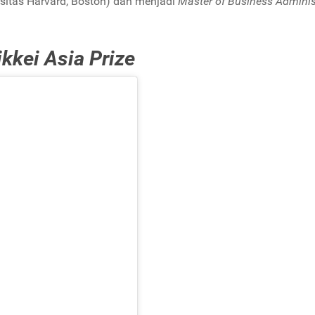
rsitas Harvard, Boston)
dan menjadi
Master of Business Adminis
ikkei Asia Prize