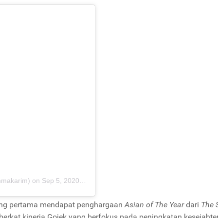
mmakarim)
on
Sep 5, 2020 at 2:28am PDT
yang pertama mendapat penghargaan
Asian of The Year
dari
The S
ya berkat kinerja Gojek yang berfokus pada peningkatan kesejahte