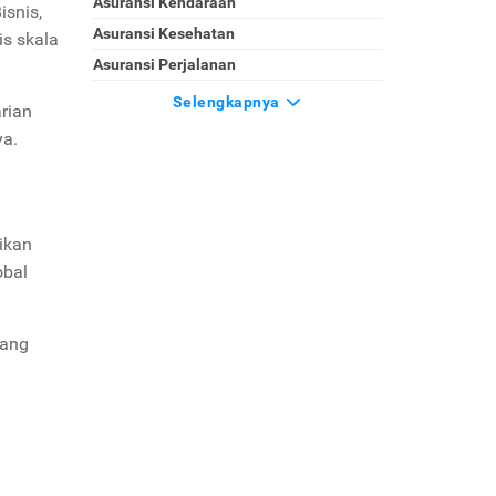
Asuransi Kendaraan
isnis,
Asuransi Kesehatan
is skala
Asuransi Perjalanan
Selengkapnya
rian
ya.
sikan
obal
dang