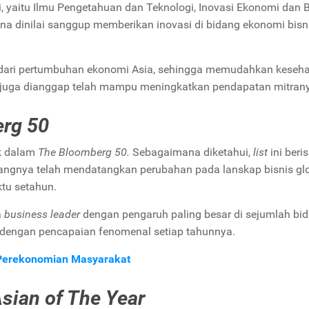
, yaitu
Ilmu Pengetahuan dan Teknologi, Inovasi Ekonomi dan B
ena dinilai sanggup memberikan inovasi di bidang ekonomi bisn
is dari pertumbuhan ekonomi Asia, sehingga memudahkan keseha
k juga dianggap telah mampu meningkatkan pendapatan mitran
rg 50
k dalam
The Bloomberg 50.
Sebagaimana diketahui,
list
ini beri
jangnya telah mendatangkan perubahan pada lanskap bisnis gl
ktu setahun.
a
business leader
dengan pengaruh paling besar di sejumlah bi
ik, dengan pencapaian fenomenal setiap tahunnya.
Perekonomian Masyarakat
sian of The Year