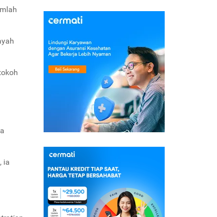
emlah
 ayah
 tokoh
ga
 ia