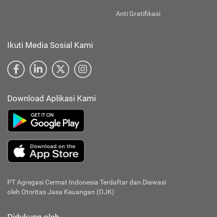
Anti Gratifikasi
Ikuti Media Sosial Kami
Download Aplikasi Kami
PT Agregasi Cermat Indonesia
Terdaftar dan Diawasi
oleh Otoritas Jasa Keuangan (OJK)