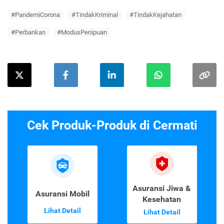
#PandemiCorona
#TindakKriminal
#TindakKejahatan
#Perbankan
#ModusPenipuan
Cek Produk-Produk di Cermati
Asuransi Jiwa &
Asuransi Mobil
Kesehatan
Lihat Detail
Lihat Detail