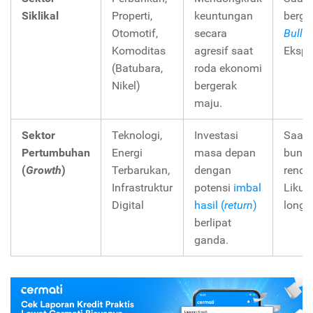
Siklikal
Properti,
keuntungan
berge
Otomotif,
secara
Bullis
Komoditas
agresif saat
Ekspa
(Batubara,
roda ekonomi
Nikel)
bergerak
maju.
Sektor
Teknologi,
Investasi
Saat 
Pertumbuhan
Energi
masa depan
bung
(
Growth
)
Terbarukan,
dengan
renda
Infrastruktur
potensi
imbal
Likuid
Digital
hasil (
return
)
longg
berlipat
ganda.