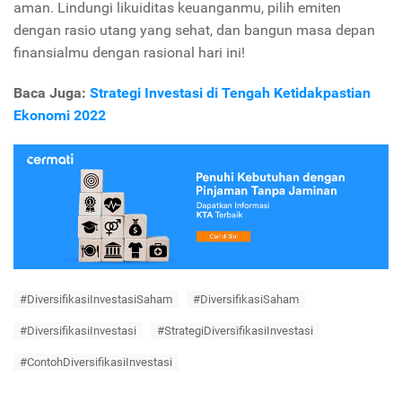
aman
.
Lindungi likuiditas keuanganmu,
pilih emiten
dengan rasio utang yang sehat,
dan bangun masa depan
finansialmu dengan rasional hari ini!
Baca Juga:
Strategi Investasi di Tengah Ketidakpastian
Ekonomi 2022
#DiversifikasiInvestasiSaham
#DiversifikasiSaham
#DiversifikasiInvestasi
#StrategiDiversifikasiInvestasi
#ContohDiversifikasiInvestasi