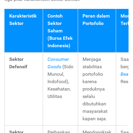
Karakteristik
Contoh
Peran dalam
Mome
Sektor
Sektor
Portofolio
Terba
Saham
(Bursa Efek
Indonesia)
Sektor
Consumer
Menjaga
Saat 
Defensif
Goods
(Sido
stabilitas
berge
Muncul,
portofolio
Beari
Indofood),
karena
Reses
Kesehatan,
produknya
Utilitas
selalu
dibutuhkan
masyarakat
kapan saja.
Sektor
Perbankan,
Mendongkrak
Saat 