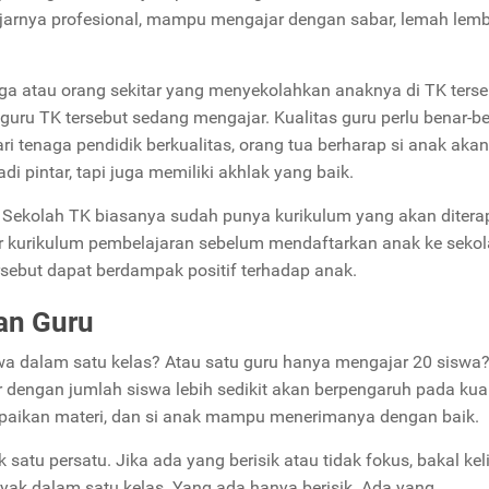
jarnya profesional, mampu mengajar dengan sabar, lemah lemb
ga atau orang sekitar yang menyekolahkan anaknya di TK terse
uru TK tersebut sedang mengajar. Kualitas guru perlu benar-b
ri tenaga pendidik berkualitas, orang tua berharap si anak akan
 pintar, tapi juga memiliki akhlak yang baik.
 Sekolah TK biasanya sudah punya kurikulum yang akan diter
r kurikulum pembelajaran sebelum mendaftarkan anak ke seko
tersebut dapat berdampak positif terhadap anak.
an Guru
swa dalam satu kelas? Atau satu guru hanya mengajar 20 siswa
 dengan jumlah siswa lebih sedikit akan berpengaruh pada kual
mpaikan materi, dan si anak mampu menerimanya dengan baik.
satu persatu. Jika ada yang berisik atau tidak fokus, bakal kel
ak dalam satu kelas. Yang ada hanya berisik. Ada yang