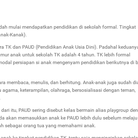
dah mulai mendapatkan pendidikan di sekolah formal. Tingkat
anak-Kanak).
a TK dan PAUD (Pendidikan Anak Usia Dini). Padahal keduany
umur anak untuk sekolah TK adalah 4 tahun. TK lebih formal
 modal persiapan si anak mengenyam pendidikan berikutnya di 
ara membaca, menulis, dan berhitung. Anak-anak juga sudah di
 agama, keterampilan, olahraga, bersosialisasi dengan teman,
.
 dari itu, PAUD sering disebut kelas bermain alias
playgroup
de
nda akan memasukkan anak ke PAUD lebih dulu sebelum melaju
yah sebagai orang tua yang memahami anak.
nak ke tingkat pendidikan TK, tentu saja menginginkan sekol