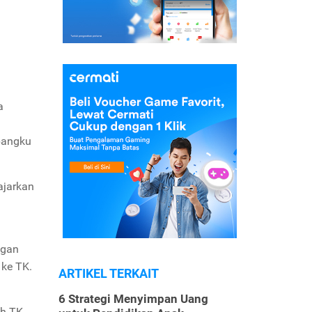
a
bangku
ajarkan
ngan
 ke TK.
ARTIKEL TERKAIT
6 Strategi Menyimpan Uang
ah TK