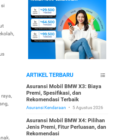
si
ut
kolah,
us
ARTIKEL TERBARU
Asuransi Mobil BMW X3: Biaya
Premi, Spesifikasi, dan
 raya,
Rekomendasi Terbaik
ang,
Asuransi Kendaraan
•
5 Agustus 2026
Asuransi Mobil BMW X4: Pilihan
Jenis Premi, Fitur Perluasan, dan
Rekomendasi
anak.