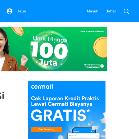
Akun
Masuk
Daftar
i