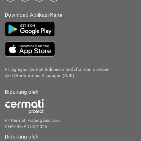
Download Aplikasi Kami
PT Agregasi Cermat Indonesia
Terdaftar dan Diawasi
oleh Otoritas Jasa Keuangan (OJK)
Didukung oleh
PT Cermati Pialang Asuransi
KEP-596/PD.02/2025
Didukung oleh