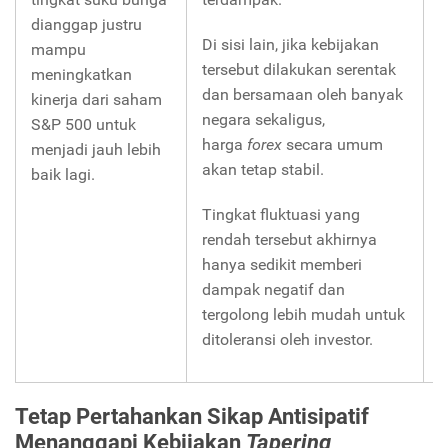
k
dianggap justru
Di sisi lain, jika kebijakan
e
mampu
tersebut dilakukan serentak
s
meningkatkan
dan bersamaan oleh banyak
b
kinerja dari saham
negara sekaligus,
S&P 500 untuk
harga
forex
secara umum
menjadi jauh lebih
akan tetap stabil.
baik lagi.
Tingkat fluktuasi yang
rendah tersebut akhirnya
hanya sedikit memberi
dampak negatif dan
tergolong lebih mudah untuk
ditoleransi oleh investor.
Tetap Pertahankan Sikap Antisipatif
Menanggapi Kebijakan
Tapering