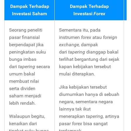
Dampak Terhadap
Dampak Terhadap
Investasi Saham
Investasi
Forex
Seorang peneliti
Sementara itu, pada
S
pasar finansial
instrumen
forex
atau
foreign
p
berpendapat jika
exchange,
dampak
s
peningkatan suku
dari
tapering
dianggap bakal
k
bunga imbas
terlihat bergantung dari sejak
i
dari
tapering
secara
kapan kebijakan tersebut
t
umum bakal
mulai diterapkan.
K
membuat nilai
Jika kebijakan tersebut
serta dividen
diumumkan hanya di sebuah
t
saham menjadi
negara, sementara negara
a
lebih rendah.
lainnya tak ikut
p
Walaupun begitu,
menerapkan
tapering,
artinya
B
kenaikan dari
pasar
forex
bisa sangat
m
tingkat suku bunga
terdampak.