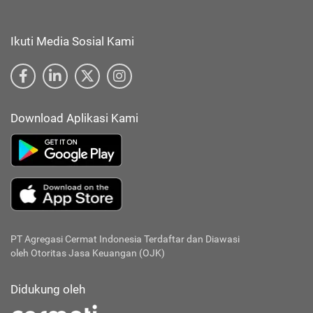
Ikuti Media Sosial Kami
Download Aplikasi Kami
PT Agregasi Cermat Indonesia
Terdaftar dan Diawasi
oleh Otoritas Jasa Keuangan (OJK)
Didukung oleh