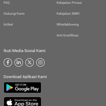
FAQ
Kebijakan Privasi
Hubungi Kami
Kebijakan SMKI
Artikel
Whistleblowing
Anti Gratifikasi
Ikuti Media Sosial Kami
Download Aplikasi Kami