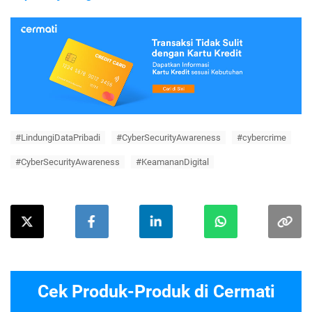
#LindungiDataPribadi
#CyberSecurityAwareness
#cybercrime
#CyberSecurityAwareness
#KeamananDigital
Cek Produk-Produk di Cermati