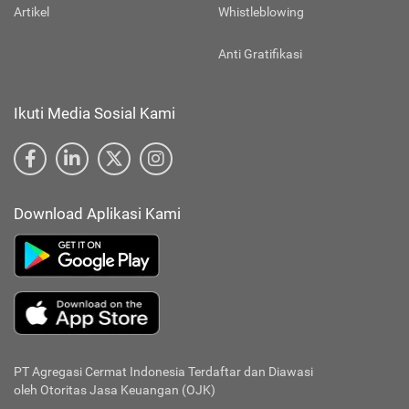
Artikel
Whistleblowing
Anti Gratifikasi
Ikuti Media Sosial Kami
Download Aplikasi Kami
PT Agregasi Cermat Indonesia
Terdaftar dan Diawasi
oleh Otoritas Jasa Keuangan (OJK)