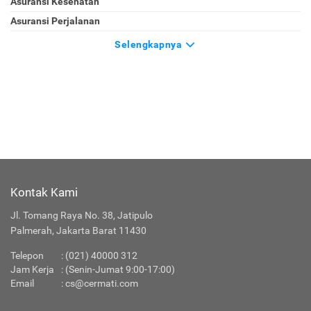
Asuransi Kesehatan
Asuransi Perjalanan
Selengkapnya
Kontak Kami
Jl. Tomang Raya No. 38, Jatipulo
Palmerah, Jakarta Barat 11430
Telepon
: (021) 40000 312
Jam Kerja
: (Senin-Jumat 9:00-17:00)
Email
:
cs@cermati.com