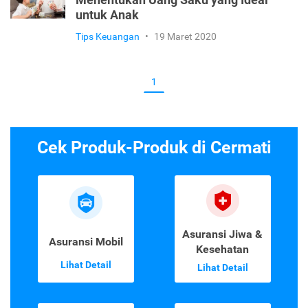
Menentukan Uang Saku yang Ideal
untuk Anak
Tips Keuangan
•
19 Maret 2020
1
Cek Produk-Produk di Cermati
Asuransi Jiwa &
Asuransi Mobil
Kesehatan
Lihat Detail
Lihat Detail