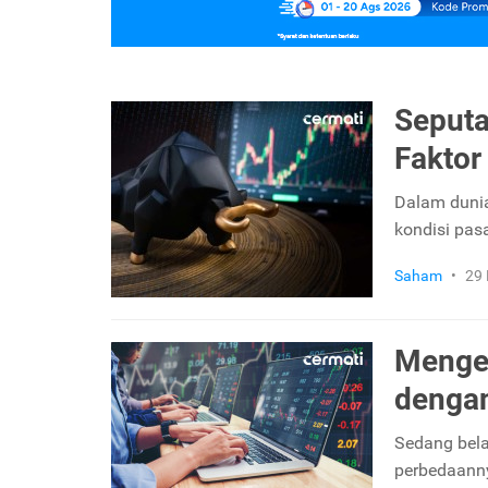
Seputar
Faktor
Dalam dunia 
kondisi pas
Saham
•
29
Mengen
denga
Sedang bela
perbedaanny