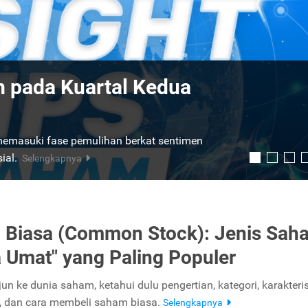
Terbaru 2026: Cuan dari
P 500 Kemahalan
change 100 adalah indeks saham di Bursa
dan emiten yang terdaftar:
Selengkapnya
 Biasa (Common Stock): Jenis Sah
a Umat" yang Paling Populer
un ke dunia saham, ketahui dulu pengertian, kategori, karakteris
, dan cara membeli saham biasa.
Selengkapnya