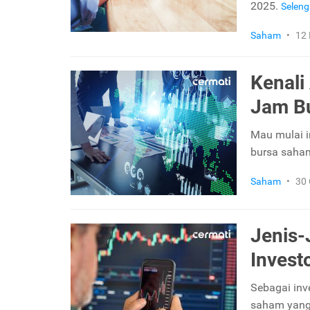
2025.
Selen
Saham
•
12
Kenali
Jam Bu
Mau mulai i
bursa saha
Saham
•
30 
Jenis-
Invest
Sebagai inv
saham yang 