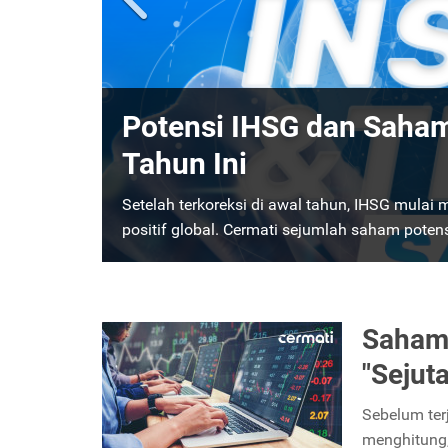
Daftar Saham FTSE 100 
Raksasa Eropa Saat S&
FTSE 100 atau The Financial Times Stock Ex
Saham London. Ketahui apa itu FTSE 100 dan 
Saham
"Sejut
Sebelum terj
menghitung