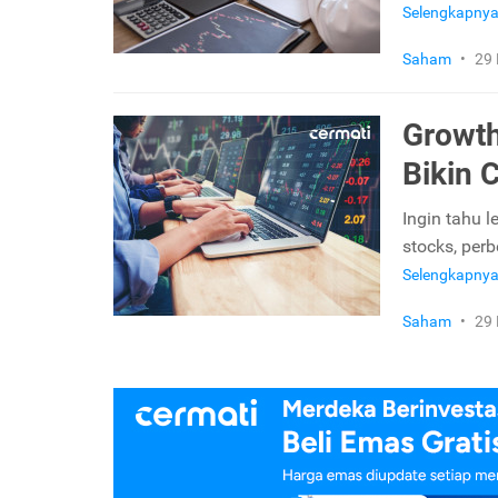
Selengkapny
Saham
•
29
Growth
Bikin 
Ingin tahu l
stocks, per
Selengkapny
Saham
•
29