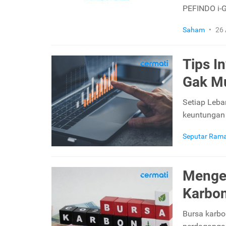
PEFINDO i-
Saham
•
26
Tips I
Gak M
Setiap Leba
keuntungan
Seputar Ram
Menge
Karbon
Bursa karb