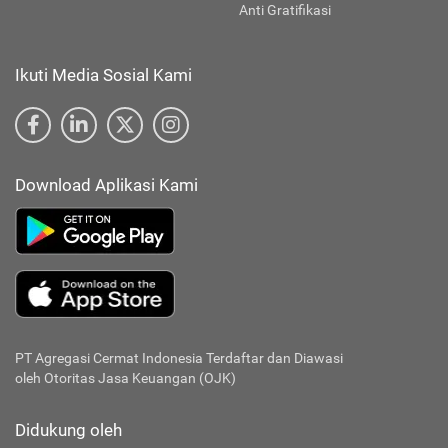
Anti Gratifikasi
Ikuti Media Sosial Kami
Download Aplikasi Kami
PT Agregasi Cermat Indonesia
Terdaftar dan Diawasi
oleh Otoritas Jasa Keuangan (OJK)
Didukung oleh